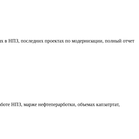
х в НПЗ, последних проектах по модернизации, полный отчет
боте НПЗ, марже нефтеперарботки, объемах капзатртат,