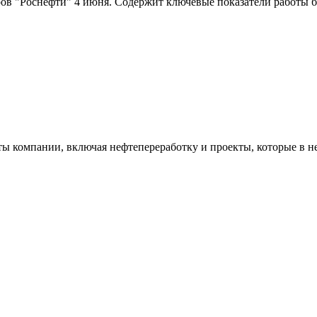
ов "Роснефти" 4 июня. Содержит ключевые показатели работы би
ы компании, включая нефтепереработку и проекты, которые в н