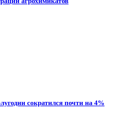
трации агрохимикатов
олугодии сократился почти на 4%