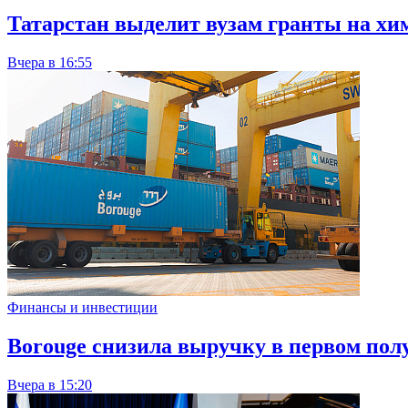
Татарстан выделит вузам гранты на хи
Вчера в 16:55
Финансы и инвестиции
Borouge снизила выручку в первом пол
Вчера в 15:20