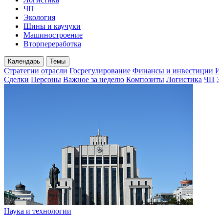
ЧП
Экология
Шины и каучуки
Машиностроение
Вторпереработка
Календарь
Темы
Стратегии отрасли
Госрегулирование
Финансы и инвестиции
Сделки
Персоны
Важное за неделю
Композиты
Логистика
ЧП
Наука и технологии