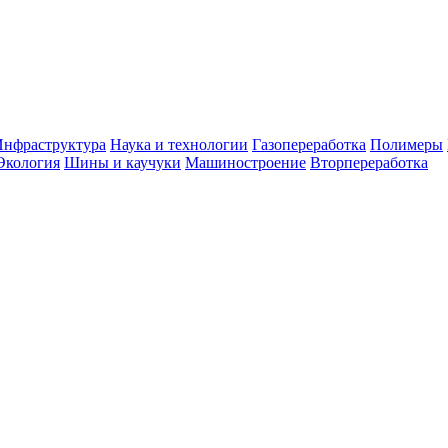
Инфраструктура
Наука и технологии
Газопереработка
Полимеры
Экология
Шины и каучуки
Машиностроение
Вторпереработка