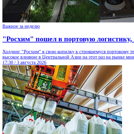
Важное за неделю
"Росхим" пошел в портовую логистику, 
Холдинг "Росхим" в свою копилку к строящемуся портовому тер
высокое влияние в Центральной Азии на этот раз на рынке ми
17:30 / 3 августа 2026