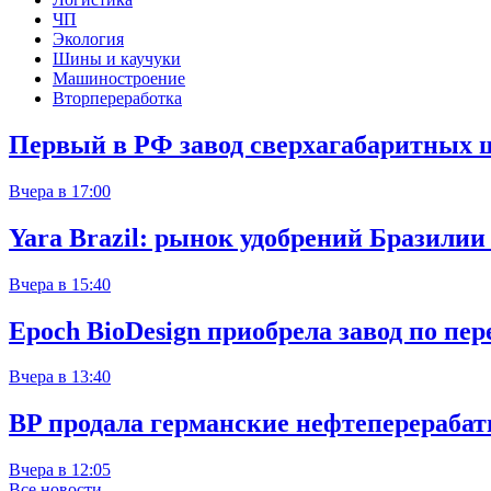
ЧП
Экология
Шины и каучуки
Машиностроение
Вторпереработка
Первый в РФ завод сверхагабаритных 
Вчера в 17:00
Yara Brazil: рынок удобрений Бразилии
Вчера в 15:40
Epoch BioDesign приобрела завод по пе
Вчера в 13:40
BP продала германские нефтеперераб
Вчера в 12:05
Все новости