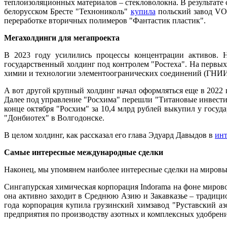
теплоизоляционных материалов – стекловолокна. В результате
белорусском Бресте "Технониколь"
купила
польский завод VO
переработке вторичных полимеров "Фантастик пластик".
Мегахолдинги для мегапроекта
В 2023 году усилились процессы концентрации активов. 
государственный холдинг под контролем "Ростеха". На первых
химии и технологии элементоогранических соединений (ГНИИХ
А вот другой крупный холдинг начал оформляться еще в 2022 
Далее под управление "Росхима" перешли "Титановые инвести
конце октября "Росхим" за 10,4 млрд рублей выкупил у госу
"Донбиотех" в Волгодонске.
В целом холдинг, как рассказал его глава Эдуард Давыдов в
ин
Самые интересные международные сделки
Наконец, мы упомянем наиболее интересные сделки на мировы
Cингапурская химическая корпорация Indorama на фоне миров
она активно заходит в Среднюю Азию и Закавказье – традицио
года корпорация купила грузинский химзавод "Руставский азо
предприятия по производству азотных и комплексных удобрени