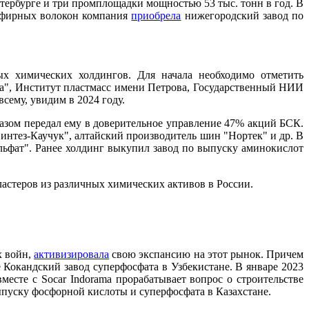
тербурге и три промплощадки мощностью 53 тыс. тонн в год. В
эфирных волокон компания
приобрела
нижегородский завод по
х химических холдингов. Для начала необходимо отметить
а", Институт пластмасс имени Петрова, Государственный НИИ
ему, увидим в 2024 году.
казом передал ему в доверительное управление 47% акций БСК.
нтез-Каучук", алтайский производитель шин "Нортек" и др. В
льфат". Ранее холдинг выкупил завод по выпуску аминокислот
астеров из различных химических активов в России.
х войн,
активизировала
свою экспансию на этот рынок. Причем
 Кокандский завод суперфосфата в Узбекистане. В январе 2023
месте с Socar Indorama прорабатывает вопрос о строительстве
ыпуску фосфорной кислоты и суперфосфата в Казахстане.