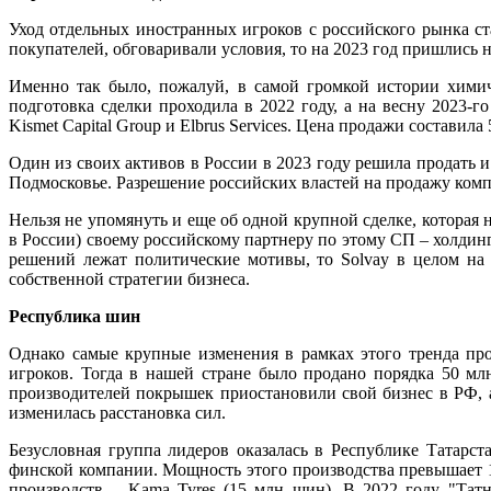
Уход отдельных иностранных игроков с российского рынка ст
покупателей, обговаривали условия, то на 2023 год пришлись 
Именно так было, пожалуй, в самой громкой истории химич
подготовка сделки проходила в 2022 году, а на весну 2023-г
Kismet Capital Group и Elbrus Services. Цена продажи составил
Один из своих активов в России в 2023 году решила продать 
Подмосковье. Разрешение российских властей на продажу ком
Нельзя не упомянуть и еще об одной крупной сделке, которая 
в России) своему российскому партнеру по этому СП – холдинг
решений лежат политические мотивы, то Solvay в целом на
собственной стратегии бизнеса.
Республика шин
Однако самые крупные изменения в рамках этого тренда п
игроков. Тогда в нашей стране было продано порядка 50 м
производителей покрышек приостановили свой бизнес в РФ, а
изменилась расстановка сил.
Безусловная группа лидеров оказалась в Республике Татарст
финской компании. Мощность этого производства превышает 1
производств – Kama Tyres (15 млн шин). В 2022 году "Тат