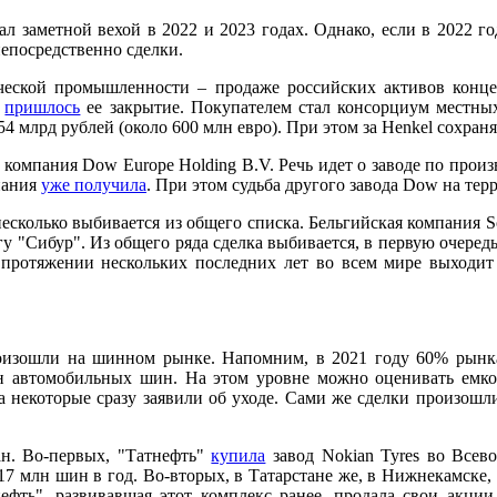
ал заметной вехой в 2022 и 2023 годах. Однако, если в 2022 г
непосредственно сделки.
еской промышленности – продаже российских активов концер
о
пришлось
ее закрытие. Покупателем стал консорциум местных
а 54 млрд рублей (около 600 млн евро). При этом за Henkel сохран
и компания Dow Europe Holding B.V. Речь идет о заводе по пр
пания
уже получила
. При этом судьба другого завода Dow на тер
несколько выбивается из общего списка. Бельгийская компания 
у "Сибур". Из общего ряда сделка выбивается, в первую очередь
 протяжении нескольких последних лет во всем мире выходи
роизошли на шинном рынке. Напомним, в 2021 году 60% рын
лн автомобильных шин. На этом уровне можно оценивать емк
 некоторые сразу заявили об уходе. Сами же сделки произошли 
ан. Во-первых, "Татнефть"
купила
завод Nokian Tyres во Всево
7 млн шин в год. Во-вторых, в Татарстане же, в Нижнекамске
нефть", развивавшая этот комплекс ранее, продала свои акци