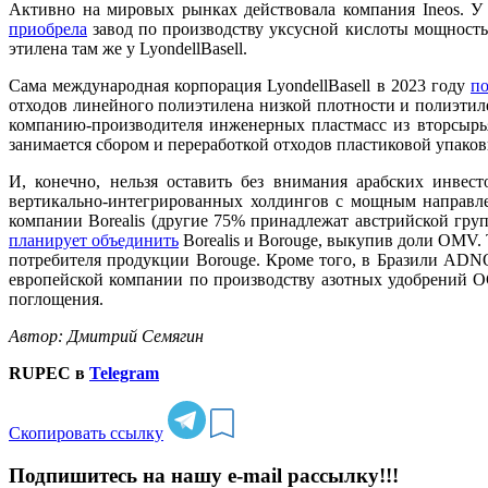
Активно на мировых рынках действовала компания Ineos. У
приобрела
завод по производству уксусной кислоты мощность
этилена там же у LyondellBasell.
Сама международная корпорация LyondellBasell в 2023 году
п
отходов линейного полиэтилена низкой плотности и полиэтиле
компанию-производителя инженерных пластмасс из вторсырья
занимается сбором и переработкой отходов пластиковой упаков
И, конечно, нельзя оставить без внимания арабских инве
вертикально-интегрированных холдингов с мощным направл
компании Borealis (другие 75% принадлежат австрийской гру
планирует объединить
Borealis и Borouge, выкупив доли OMV
потребителя продукции Borouge. Кроме того, в Бразили AD
европейской компании по производству азотных удобрений OCI
поглощения.
Автор: Дмитрий Семягин
RUPEC в
Telegram
Скопировать ссылку
Подпишитесь на нашу e-mail рассылку!!!