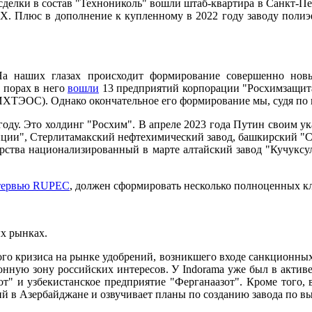
 сделки в состав "Технониколь" вошли штаб-квартира в Санкт-Пе
X. Плюс в дополнение к купленному в 2022 году заводу поли
На наших глазах происходит формирование совершенно новы
 порах в него
вошли
13 предприятий корпорации "Росхимзащит
ТЭОС). Однако окончательное его формирование мы, судя по вс
году. Это холдинг "Росхим". В апреле 2023 года Путин своим у
ции", Стерлитамакский нефтехимический завод, башкирский "Си
дарства национализированный в марте алтайский завод "Кучуксу
тервью RUPEC
, должен сформировать несколько полноценных кл
х рынках.
ого кризиса на рынке удобрений, возникшего входе санкционны
нную зону российских интересов. У Indorama уже был в активе
т" и узбекистанское предприятие "Ферганаазот". Кроме того, в
й в Азербайджане и озвучивает планы по созданию завода по в