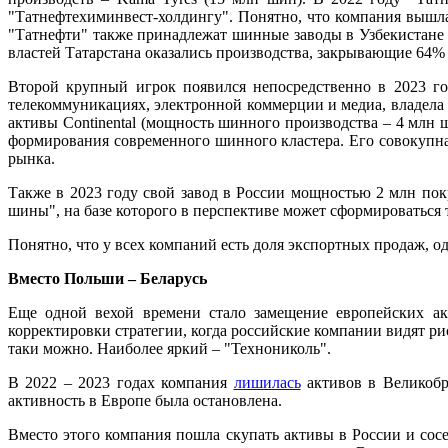
"Татнефтехиминвест-холдингу". Понятно, что компания вышла
"Татнефти" также принадлежат шинные заводы в Узбекистане 
властей Татарстана оказались производства, закрывающие 64
Второй крупный игрок появился непосредственно в 2023 год
телекоммуникациях, электронной коммерции и медиа, владела
активы Continental (мощность шинного производства – 4 млн шт
формирования современного шинного кластера. Его совокупн
рынка.
Также в 2023 году свой завод в России мощностью 2 млн п
шины", на базе которого в перспективе может сформироваться
Понятно, что у всех компаний есть доля экспортных продаж, о
Вместо Польши – Беларусь
Еще одной вехой времени стало замещение европейских ак
корректировки стратегии, когда российские компании видят 
таки можно. Наиболее яркий – "Технониколь".
В 2022 – 2023 годах компания
лишилась
активов в Великобр
активность в Европе была остановлена.
Вместо этого компания пошла скупать активы в России и сос