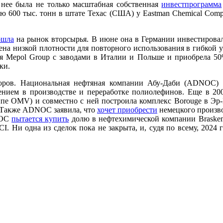
 нее была не только масштабная собственная
инвестпрограмма
ю 600 тыс. тонн в штате Техас (США) у Eastman Chemical Comp
ошла
на рынок вторсырья. В июне она в Германии инвестировал
на низкой плотности для повторного использования в гибкой у
 Mepol Group с заводами в Италии и Польше и приобрела 50% а
ки.
сторов. Национальная нефтяная компании Абу-Даби (ADNOC)
ением в производстве и переработке полиолефинов. Еще в 2
ппе OMV) и совместно с ней построила комплекс Borouge в Эр
. Также ADNOC заявила, что
хочет приобрести
немецкого произво
NOC
пытается купить
долю в нефтехимической компании Braske
. Ни одна из сделок пока не закрыта, и, судя по всему, 2024