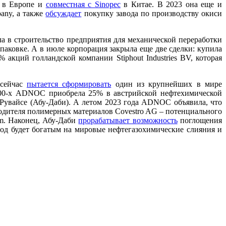
в Европе и
совместная с Sinopec
в Китае. В 2023 она еще и
any, а также
обсуждает
покупку завода по производству окиси
а в строительство предприятия для механической переработки
паковке. А в июле корпорация закрыла еще две сделки: купила
кций голландской компании Stiphout Industries BV, которая
 сейчас
пытается сформировать
один из крупнейших в мире
000-х ADNOC приобрела 25% в австрийской нефтехимической
-Рувайсе (Абу-Даби). А летом 2023 года ADNOC объявила, что
дителя полимерных материалов Covestro AG – потенциального
m. Наконец, Абу-Даби
прорабатывает возможность
поглощения
 год будет богатым на мировые нефтегазохимические слияния и