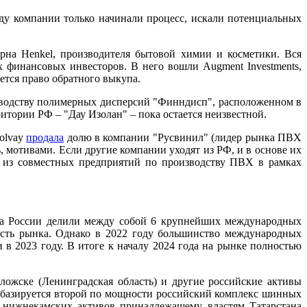
оду компании только начинали процесс, искали потенциальных
на Henkel, производителя бытовой химии и косметики. Вся
 финансовых инвесторов. В него вошли Augment Investments,
яется право обратного выкупа.
оизводству полимерных дисперсий "Финндисп", расположенном в
ритории РФ – "Дау Изолан" – пока остается неизвестной.
Solvay
продала
долю в компании "Русвинил" (лидер рынка ПВХ
, мотивами. Если другие компании уходят из РФ, и в основе их
т из совместных предприятий по производству ПВХ в рамках
ка России делили между собой 6 крупнейших международных
ость рынка. Однако в 2022 году большинство международных
в 2023 году. В итоге к началу 2024 года на рынке полностью
ложске (Ленинградская область) и другие российские активы
, базируется второй по мощности российский комплекс шинных
и нижнекамских активов принадлежащему властям Татарстана