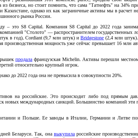
 из бизнеса, но стоит помнить, что сама "Татнефть" на 34% пр
и Казахстане, однако их как заграничные активы мы в расчет н
% шинного рынка России.
у – это S8 Capital. Компания S8 Capital до 2022 года заним
 компанией "Столото" — распространителем государственных ло
ук в год), Cordiant (9,7 млн штук) и
Bridgestone
(2,4 млн штук)
ая производственная мощность уже сейчас превышает 16 млн ав
окрышек
продала
французская Michelin. Активы перешли местн
 третий относительно крупный игрок.
днако до 2022 года она не превысила в совокупности 20%.
тивов на российские. Это происходит либо под прямым давл
риск новых международных санкций. Большинство компаний эти п
итании и Польше. Ее заводы в Италии, Германии и Литве по
едней Беларуси. Так, она
выкупила
российские производственны