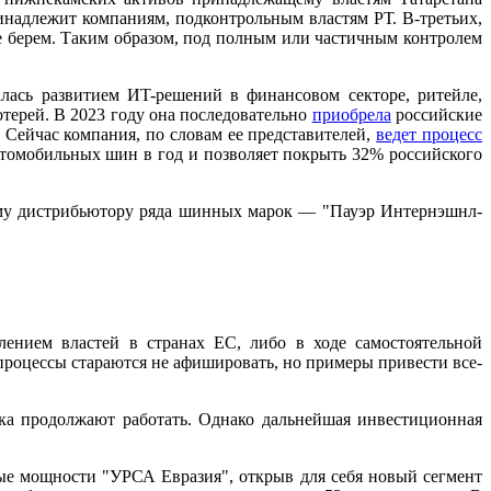
инадлежит компаниям, подконтрольным властям РТ. В-третьих,
е берем. Таким образом, под полным или частичным контролем
алась развитием ИT-решений в финансовом секторе, ритейле,
терей. В 2023 году она последовательно
приобрела
российские
. Сейчас компания, по словам ее представителей,
ведет процесс
томобильных шин в год и позволяет покрыть 32% российского
ому дистрибьютору ряда шинных марок — "Пауэр Интернэшнл-
ением властей в странах ЕС, либо в ходе самостоятельной
роцессы стараются не афишировать, но примеры привести все-
ка продолжают работать. Однако дальнейшая инвестиционная
е мощности "УРСА Евразия", открыв для себя новый сегмент