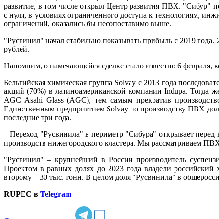
развитие, в том числе открыл Центр развития ПВХ. "Сибур" 
с нуля, в условиях ограниченного доступа к технологиям, ин
ограничений, оказались бы несопоставимо выше.
"Русвинил" начал стабильно показывать прибыль с 2019 года. 
рублей.
Напомним, о намечающейся сделке стало известно 6 февраля, 
Бельгийская химическая группа Solvay с 2013 года последова
акций (70%) в латиноамериканской компании Indupa. Тогда ж
AGC Asahi Glass (AGC), тем самым прекратив производств
Единственным предприятием Solvay по производству ПВХ долг
последние три года.
– Переход "Русвинила" в периметр "Сибура" открывает перед
производств нижегородского кластера. Мы рассматриваем ПВХ
"Русвинил" – крупнейший в России производитель суспенз
Проектом в равных долях до 2023 года владели российский 
второму – 30 тыс. тонн. В целом доля "Русвинила" в общерос
RUPEC в
Telegram