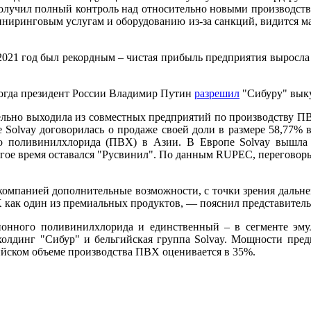
получил полный контроль над относительно новыми производст
жиниринговым услугам и оборудованию из-за санкций, видится ма
2021 год был рекордным – чистая прибыль предприятия выросла в
когда президент России Владимир Путин
разрешил
"Сибуру" выку
тельно выходила из совместных предприятий по производству ПВХ
е Solvay договорилась о продаже своей доли в размере 58,77% 
о поливинилхлорида (ПВХ) в Азии. В Европе Solvay вышла и
ое время оставался "Русвинил". По данным RUPEC, переговоры 
 компанией дополнительные возможности, с точки зрения даль
 как один из премиальных продуктов, — пояснил представитель
ионного поливинилхлорида и единственный – в сегменте эму
холдинг "Сибур" и бельгийская группа Solvay. Мощности предп
сийском объеме производства ПВХ оценивается в 35%.