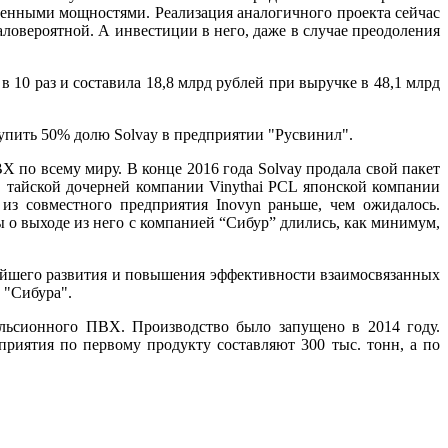
венными мощностями. Реализация аналогичного проекта сейчас
ловероятной. А инвестиции в него, даже в случае преодоления
 10 раз и составила 18,8 млрд рублей при выручке в 48,1 млрд
пить 50% долю Solvay в предприятии "Русвинил".
 по всему миру. В конце 2016 года Solvay продала свой пакет
в тайской дочерней компании Vinythai PCL японской компании
з совместного предприятия Inovyn раньше, чем ожидалось.
о выходе из него с компанией “Сибур” длились, как минимум,
нейшего развития и повышения эффективности взаимосвязанных
 "Сибура".
льсионного ПВХ. Производство было запущено в 2014 году.
риятия по первому продукту составляют 300 тыс. тонн, а по