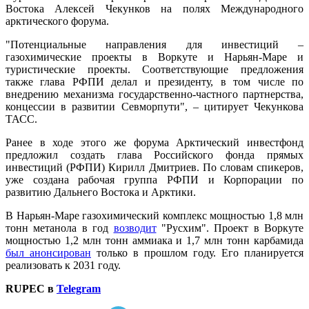
Востока Алексей Чекунков на полях Международного
арктического форума.
"Потенциальные направления для инвестиций –
газохимические проекты в Воркуте и Нарьян-Маре и
туристические проекты. Соответствующие предложения
также глава РФПИ делал и президенту, в том числе по
внедрению механизма государственно-частного партнерства,
концессии в развитии Севморпути", – цитирует Чекункова
ТАСС.
Ранее в ходе этого же форума Арктический инвестфонд
предложил создать глава Российского фонда прямых
инвестиций (РФПИ) Кирилл Дмитриев. По словам спикеров,
уже создана рабочая группа РФПИ и Корпорации по
развитию Дальнего Востока и Арктики.
В Нарьян-Маре газохимический комплекс мощностью 1,8 млн
тонн метанола в год
возводит
"Русхим". Проект в Воркуте
мощностью 1,2 млн тонн аммиака и 1,7 млн тонн карбамида
был анонсирован
только в прошлом году. Его планируется
реализовать к 2031 году.
RUPEC в
Telegram