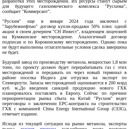
разработки этих месторождений. Их ресурсы станут сырьем
для будущего газохимического комплекса "Русхима",
сообщает "Коммерсант".
"Русхим" еще в январе 2024 года заключил с
"Зарубежнефтью" договор купли-продажи 50% плюс одной
акции в своем дочернем "СН Инвест", владеющем лицензией
на Кумжинское месторождение. Аналогичный договор
подписан и по Коровинскому месторождению. Однако пока
не будут выполнены отлагательные условия сделка завершена
не будет.
Будущий завод по производству метанола, мощностью 1,8 млн
тонн, по проекту должен будет перерабатывать газ с этих
месторождений и передавать их через новый терминал в
районе поселка Индига для отгрузки на экспорт по
Севморпути. Запасы месторождений оцениваются в 200 млрд
куб. м.,До введения санкций продукцию нового ГХК
планировалось поставлять в Европу. Сейчас по причине
периориентации рынка сбыта на Китай "Русхим" ведет
переговоры о заключении EPC-контракта на строительство
ГХК с компанией China Energy International Group (CEIG),
отмечает издание.
Исходя из текущей ситуации на рынке метанола, эксперты
рынка
делают прогноз
дальнейшего роста поставок