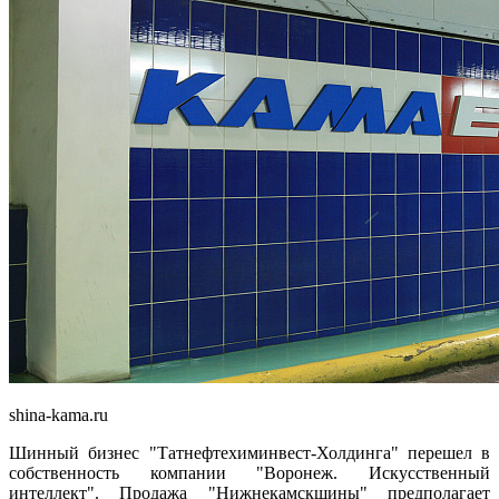
shina-kama.ru
Шинный бизнес "Татнефтехиминвест-Холдинга" перешел в
собственность компании "Воронеж. Искусственный
интеллект". Продажа "Нижнекамскшины" предполагает