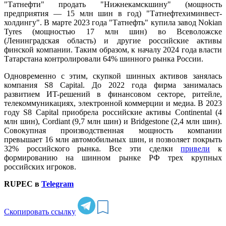
"Татнефти" продать "Нижнекамскшину" (мощность
предприятия — 15 млн шин в год) "Татнефтехиминвест-
холдингу". В марте 2023 года "Татнефть" купила завод Nokian
Tyres (мощностью 17 млн шин) во Всеволожске
(Ленинградская область) и другие российские активы
финской компании. Таким образом, к началу 2024 года власти
Татарстана контролировали 64% шинного рынка России.
Одновременно с этим, скупкой шинных активов занялась
компания S8 Capital. До 2022 года фирма занималась
развитием ИT-решений в финансовом секторе, ритейле,
телекоммуникациях, электронной коммерции и медиа. В 2023
году S8 Capital приобрела российские активы Continental (4
млн шин), Cordiant (9,7 млн шин) и Bridgestone (2,4 млн шин).
Совокупная производственная мощность компании
превышает 16 млн автомобильных шин, и позволяет покрыть
32% российского рынка. Все эти сделки
привели
к
формированию на шинном рынке РФ трех крупных
российских игроков.
RUPEC в
Telegram
Скопировать ссылку