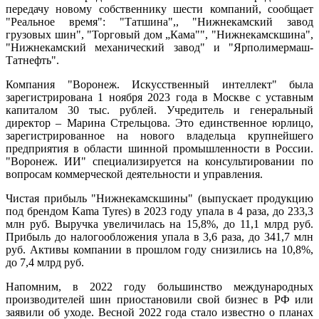
передачу новому собственнику шести компаний, сообщает
"Реальное время": "Татшина",, "Нижнекамский завод
грузовых шин", "Торговый дом „Кама"", "Нижнекамскшина",
"Нижнекамский механический завод" и "Ярполимермаш-
Татнефть".
Компания "Воронеж. Искусственный интеллект" была
зарегистрирована 1 ноября 2023 года в Москве с уставным
капиталом 30 тыс. рублей. Учредитель и генеральный
директор – Марина Стрельцова. Это единственное юрлицо,
зарегистрированное на нового владельца крупнейшего
предприятия в области шинной промышленности в России.
"Воронеж. ИИ" специализируется на консультировании по
вопросам коммерческой деятельности и управления.
Чистая прибыль "Нижнекамскшины" (выпускает продукцию
под брендом Kama Tyres) в 2023 году упала в 4 раза, до 233,3
млн руб. Выручка увеличилась на 15,8%, до 11,1 млрд руб.
Прибыль до налогообложения упала в 3,6 раза, до 341,7 млн
руб. Активы компании в прошлом году снизились на 10,8%,
до 7,4 млрд руб.
Напомним, в 2022 году большинство международных
производителей шин приостановили свой бизнес в РФ или
заявили об уходе. Весной 2022 года стало известно о планах