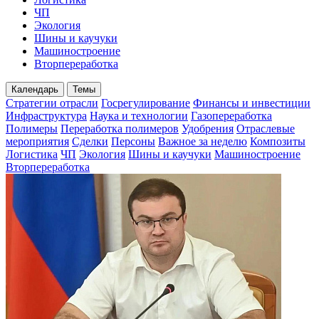
ЧП
Экология
Шины и каучуки
Машиностроение
Вторпереработка
Календарь
Темы
Стратегии отрасли
Госрегулирование
Финансы и инвестиции
Инфраструктура
Наука и технологии
Газопереработка
Полимеры
Переработка полимеров
Удобрения
Отраслевые
мероприятия
Сделки
Персоны
Важное за неделю
Композиты
Логистика
ЧП
Экология
Шины и каучуки
Машиностроение
Вторпереработка