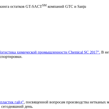
SM
екинга остатков GT-SACT
компаний GTC и Sanju
огистика химической промышленности Chemical SC 2017".
В не
нспортировки.
пластик гайд"
, посвященной вопросам производства нетканых 
 сегодняшний день.