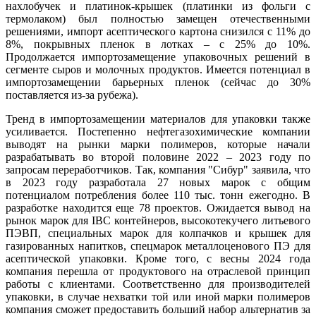
нахлобучек и платинок-крышек (платинки из фольги с
термолаком) был полностью замещен отечественными
решениями, импорт асептического картона снизился с 11% до
8%, покрывных пленок в лотках – с 25% до 10%.
Продолжается импортозамещение упаковочных решений в
сегменте сыров и молочных продуктов. Имеется потенциал в
импортозамещении барьерных пленок (сейчас до 30%
поставляется из-за рубежа).
Тренд в импортозамещении материалов для упаковки также
усиливается. Постепенно нефтегазохимические компании
выводят на рынки марки полимеров, которые начали
разрабатывать во второй половине 2022 – 2023 году по
запросам переработчиков. Так, компания "Сибур" заявила, что
в 2023 году разработала 27 новых марок с общим
потенциалом потребления более 110 тыс. тонн ежегодно. В
разработке находится еще 78 проектов. Ожидается вывод на
рынок марок для IBC контейнеров, высокотекучего литьевого
ПЭВП, специальных марок для колпачков и крышек для
газированных напитков, спецмарок металлоценового ПЭ для
асептической упаковки. Кроме того, с весны 2024 года
компания перешла от продуктового на отраслевой принцип
работы с клиентами. Соответственно для производителей
упаковки, в случае нехватки той или иной марки полимеров
компания сможет предоставить больший набор альтернатив за