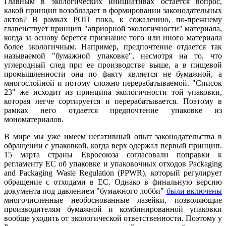
Главным в экологических инициативах остается вопрос,
какой принцип возобладает в формировании законодательных
актов? В рамках РОП пока, к сожалению, по-прежнему
главенствует принцип "априорной экологичности" материала,
когда за основу берется признание того или иного материала
более экологичным. Например, предпочтение отдается так
называемой "бумажной упаковке", несмотря на то, что
углеродный след при ее производстве выше, а в пищевой
промышленности она по факту является не бумажной, а
многослойной и потому сложно перерабатываемой. "Список
23" же исходит из принципа экологичности той упаковки,
которая легче сортируется и перерабатывается. Поэтому в
рамках него отдается предпочтение упаковке из
мономатериалов.
В мире мы уже имеем негативный опыт законодательства в
обращении с упаковкой, когда верх одержал первый принцип.
15 марта страны Евросоюза согласовали поправки к
регламенту ЕС об упаковке и упаковочных отходов Packaging
and Packaging Waste Regulation (PPWR), который регулирует
обращение с отходами в ЕС. Однако в финальную версию
документа под давлением "бумажного лобби"
были включены
многочисленные необоснованные лазейки, позволяющие
производителям бумажной и комбинированной упаковки
вообще уходить от экологической ответственности. Поэтому у