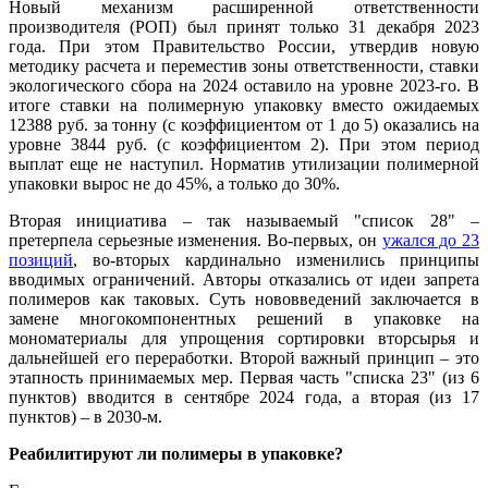
Новый механизм расширенной ответственности
производителя (РОП) был принят только 31 декабря 2023
года. При этом Правительство России, утвердив новую
методику расчета и переместив зоны ответственности, ставки
экологического сбора на 2024 оставило на уровне 2023-го. В
итоге ставки на полимерную упаковку вместо ожидаемых
12388 руб. за тонну (с коэффициентом от 1 до 5) оказались на
уровне 3844 руб. (с коэффициентом 2). При этом период
выплат еще не наступил. Норматив утилизации полимерной
упаковки вырос не до 45%, а только до 30%.
Вторая инициатива – так называемый "список 28" –
претерпела серьезные изменения. Во-первых, он
ужался до 23
позиций
, во-вторых кардинально изменились принципы
вводимых ограничений. Авторы отказались от идеи запрета
полимеров как таковых. Суть нововведений заключается в
замене многокомпонентных решений в упаковке на
мономатериалы для упрощения сортировки вторсырья и
дальнейшей его переработки. Второй важный принцип – это
этапность принимаемых мер. Первая часть "списка 23" (из 6
пунктов) вводится в сентябре 2024 года, а вторая (из 17
пунктов) – в 2030-м.
Реабилитируют ли полимеры в упаковке?