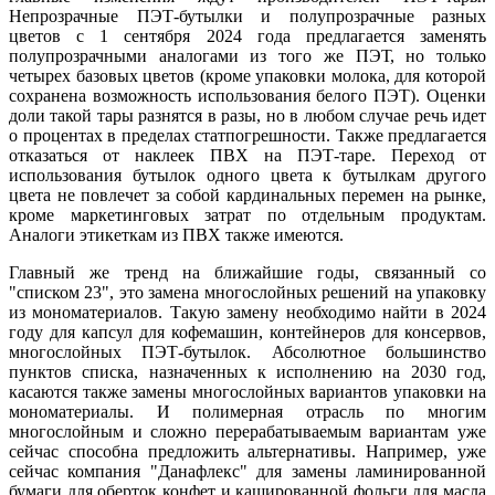
Непрозрачные ПЭТ-бутылки и полупрозрачные разных
цветов с 1 сентября 2024 года предлагается заменять
полупрозрачными аналогами из того же ПЭТ, но только
четырех базовых цветов (кроме упаковки молока, для которой
сохранена возможность использования белого ПЭТ). Оценки
доли такой тары разнятся в разы, но в любом случае речь идет
о процентах в пределах статпогрешности. Также предлагается
отказаться от наклеек ПВХ на ПЭТ-таре. Переход от
использования бутылок одного цвета к бутылкам другого
цвета не повлечет за собой кардинальных перемен на рынке,
кроме маркетинговых затрат по отдельным продуктам.
Аналоги этикеткам из ПВХ также имеются.
Главный же тренд на ближайшие годы, связанный со
"списком 23", это замена многослойных решений на упаковку
из мономатериалов. Такую замену необходимо найти в 2024
году для капсул для кофемашин, контейнеров для консервов,
многослойных ПЭТ-бутылок. Абсолютное большинство
пунктов списка, назначенных к исполнению на 2030 год,
касаются также замены многослойных вариантов упаковки на
мономатериалы. И полимерная отрасль по многим
многослойным и сложно перерабатываемым вариантам уже
сейчас способна предложить альтернативы. Например, уже
сейчас компания "Данафлекс" для замены ламинированной
бумаги для оберток конфет и кашированной фольги для масла