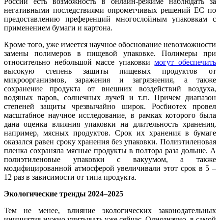
России есть возможность в онлайн-режиме наблюдать за
негативными последствиями опрометчивых решений ЕС по
предоставлению преференций многослойным упаковкам с
применением бумаги и картона.
Кроме того, уже имеется научное обоснование невозможности
замены полимеров в пищевой упаковке. Полимеры при
относительно небольшой массе упаковки
могут обеспечить
высокую степень защиты пищевых продуктов от
микроорганизмов, заражения и загрязнения, а также
сохранение продукта от внешних воздействий воздуха,
водяных паров, солнечных лучей и т.п. Причем диапазон
степеней защиты чрезвычайно широк. Росбиотех провел
масштабное научное исследование, в рамках которого была
дана оценка влияния упаковки на длительность хранения,
например, мясных продуктов. Срок их хранения в бумаге
оказался равен сроку хранения без упаковки. Полиэтиленовая
пленка сохраняла мясные продукты в полтора раза дольше. А
полиэтиленовые упаковки с вакуумом, а также
модифицированной атмосферой увеличивали этот срок в 5 –
12 раз в зависимости от типа продукта.
Экологические тренды 2024–2025
Тем не менее, влияние экологических законодательных
инициатив нужно учитывать уже сейчас. Однозначно, в самой