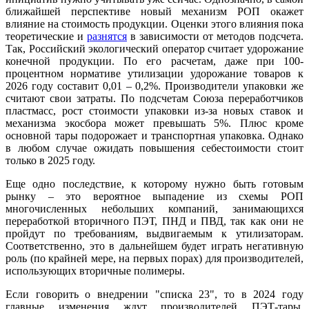
ближайшей перспективе новый механизм РОП окажет
влияние на стоимость продукции. Оценки этого влияния пока
теоретические и
разнятся
в зависимости от методов подсчета.
Так, Российский экологический оператор считает удорожание
конечной продукции. По его расчетам, даже при 100-
процентном нормативе утилизации удорожание товаров к
2026 году составит 0,01 – 0,2%. Производители упаковки же
считают свои затраты. По подсчетам Союза переработчиков
пластмасс, рост стоимости упаковки из-за новых ставок и
механизма экосбора может превышать 5%. Плюс кроме
основной тары подорожает и транспортная упаковка. Однако
в любом случае ожидать повышения себестоимости стоит
только в 2025 году.
Еще одно последствие, к которому нужно быть готовым
рынку – это вероятное выпадение из схемы РОП
многочисленных небольших компаний, занимающихся
переработкой вторичного ПЭТ, ПНД и ПВД, так как они не
пройдут по требованиям, выдвигаемым к утилизаторам.
Соответственно, это в дальнейшем будет играть негативную
роль (по крайней мере, на первых порах) для производителей,
использующих вторичные полимеры.
Если говорить о внедрении "списка 23", то в 2024 году
главные изменения ждут производителей ПЭТ-тары.