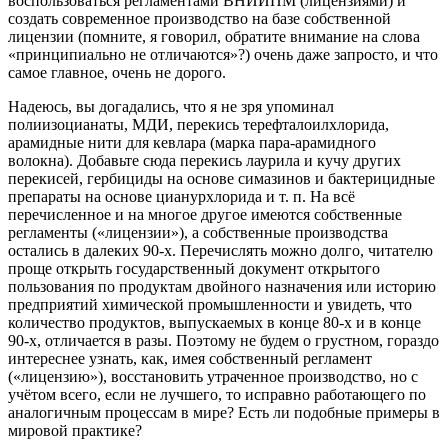
воспользоваться регламентами ВНИИПМ (лицензиями) и
создать современное производство на базе собственной
лицензии (помните, я говорил, обратите внимание на слова
«принципиально не отличаются»?) очень даже запросто, и что
самое главное, очень не дорого.
Надеюсь, вы догадались, что я не зря упоминал
полиизоцианаты, МДИ, перекись терефталоилхлорида,
арамидные нити для кевлара (марка пара-арамидного
волокна). Добавьте сюда перекись лаурила и кучу других
перекисей, гербициды на основе симазинов и бактерицидные
препараты на основе цианурхлорида и т. п. На всё
перечисленное и на многое другое имеются собственные
регламенты («лицензии»), а собственные производства
остались в далеких 90-х. Перечислять можно долго, читателю
проще открыть государственный документ открытого
пользования по продуктам двойного назначения или историю
предприятий химической промышленности и увидеть, что
количество продуктов, выпускаемых в конце 80-х и в конце
90-х, отличается в разы. Поэтому не будем о грустном, гораздо
интереснее узнать, как, имея собственный регламент
(«лицензию»), восстановить утраченное производство, но с
учётом всего, если не лучшего, то исправно работающего по
аналогичным процессам в мире? Есть ли подобные примеры в
мировой практике?