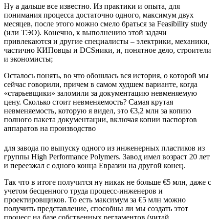
Ну а дальше все известно. Из практики и опыта, для
понимания процесса достаточно одного, максимум двух
месяцев, после этого можно смело браться за Feasibility study
(или ТЭО). Конечно, к выполнению этой задачи
привлекаются и другие специалисты – электрики, механики,
частично КИПовцы и DCSники, и, понятное дело, строители
и экономисты;
Осталось понять, во что обошлась вся история, о которой мы
сейчас говорили, причем в самом худшем варианте, когда
«старьевщики» заломили за документацию невменяемую
цену. Сколько стоит невменяемость? Самая крутая
невменяемость, которую я видел, это €3,2 млн за копию
полного пакета документации, включая копии паспортов
аппаратов на производство
для завода по выпуску одного из инженерных пластиков из
группы High Performance Polymers. Завод имел возраст 20 лет
и переезжал с одного конца Евразии на другой конец.
Так что в итоге получится ну никак не больше €5 млн, даже с
учетом бесценного труда процесс-инженеров и
проектировщиков. То есть максимум за €5 млн можно
получить представление, способны ли мы создать этот
процесс на базе собственных регламентов (читай