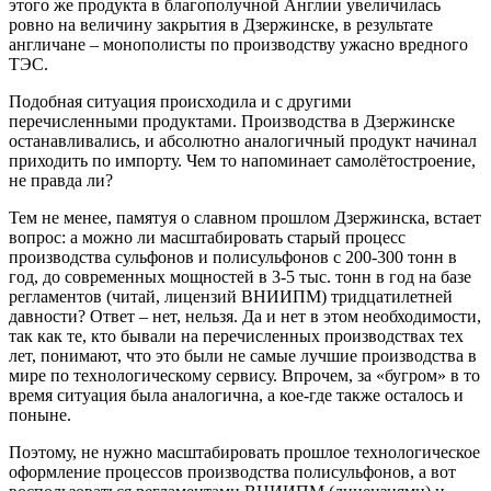
этого же продукта в благополучной Англии увеличилась
ровно на величину закрытия в Дзержинске, в результате
англичане – монополисты по производству ужасно вредного
ТЭС.
Подобная ситуация происходила и с другими
перечисленными продуктами. Производства в Дзержинске
останавливались, и абсолютно аналогичный продукт начинал
приходить по импорту. Чем то напоминает самолётостроение,
не правда ли?
Тем не менее, памятуя о славном прошлом Дзержинска, встает
вопрос: а можно ли масштабировать старый процесс
производства сульфонов и полисульфонов с 200-300 тонн в
год, до современных мощностей в 3-5 тыс. тонн в год на базе
регламентов (читай, лицензий ВНИИПМ) тридцатилетней
давности? Ответ – нет, нельзя. Да и нет в этом необходимости,
так как те, кто бывали на перечисленных производствах тех
лет, понимают, что это были не самые лучшие производства в
мире по технологическому сервису. Впрочем, за «бугром» в то
время ситуация была аналогична, а кое-где также осталось и
поныне.
Поэтому, не нужно масштабировать прошлое технологическое
оформление процессов производства полисульфонов, а вот