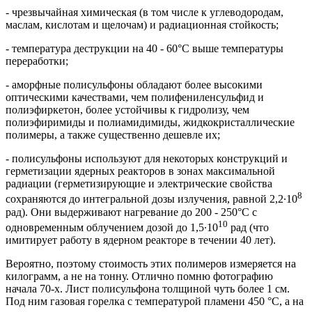
- чрезвычайная химическая (в том числе к углеводородам,
маслам, кислотам и щелочам) и радиационная стойкость;
- температура деструкции на 40 - 60°С выше температуры
переработки;
- аморфные полисульфоны обладают более высокими
оптическими качествами, чем полифениленсульфид и
полиэфиркетон, более устойчивы к гидролизу, чем
полиэфиримиды и полиамидимиды, жидкокристаллические
полимеры, а также существенно дешевле их;
- полисульфоны используют для некоторых конструкций и
герметизации ядерных реакторов в зонах максимальной
радиации (герметизирующие и электрические свойства
8
сохраняются до интегральной дозы излучения, равной 2,2∙10
рад). Они выдерживают нагревание до 200 - 250°С с
10
одновременным облучением дозой до 1,5∙10
рад (что
имитирует работу в ядерном реакторе в течении 40 лет).
Вероятно, поэтому стоимость этих полимеров измеряется на
килограмм, а не на тонну. Отлично помню фотографию
начала 70-х. Лист полисульфона толщиной чуть более 1 см.
Под ним газовая горелка с температурой пламени 450 °С, а на