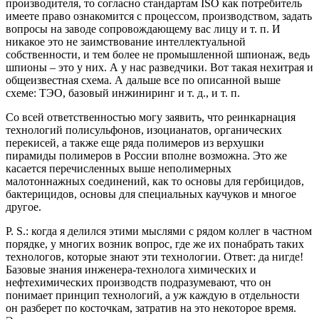
производителя, то согласно стандартам ISO как потребитель
имеете право ознакомится с процессом, производством, задать
вопросы на заводе сопровождающему вас лицу и т. п. И
никакое это не заимствование интеллектуальной
собственности, и тем более не промышленной шпионаж, ведь
шпионы – это у них. А у нас разведчики. Вот такая нехитрая и
общеизвестная схема. А дальше все по описанной выше
схеме: ТЭО, базовый инжиниринг и т. д., и т. п.
Со всей ответственностью могу заявить, что реинкарнация
технологий полисульфонов, изоцианатов, органических
перекисей, а также еще ряда полимеров из верхушки
пирамиды полимеров в России вполне возможна. Это же
касается перечисленных выше неполимерных
малотоннажных соединений, как то основы для гербицидов,
бактерицидов, основы для специальных каучуков и многое
другое.
P. S.: когда я делился этими мыслями с рядом коллег в частном
порядке, у многих возник вопрос, где же их понабрать таких
технологов, которые знают эти технологии. Ответ: да нигде!
Базовые знания инженера-технолога химических и
нефтехимических производств подразумевают, что он
понимает принцип технологий, а уж каждую в отдельности
он разберет по косточкам, затратив на это некоторое время.