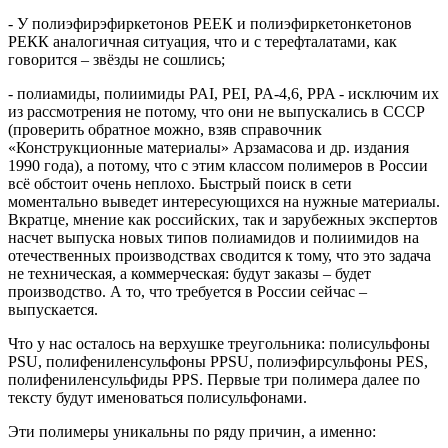
- У полиэфирэфиркетонов РЕЕК и полиэфиркетонкетонов
РЕКК аналогичная ситуация, что и с терефталатами, как
говорится – звёзды не сошлись;
- полиамиды, полиимиды PAI, PEI, PA-4,6, PPA - исключим их
из рассмотрения не потому, что они не выпускались в СССР
(проверить обратное можно, взяв справочник
«Конструкционные материалы» Арзамасова и др. издания
1990 года), а потому, что с этим классом полимеров в России
всё обстоит очень неплохо. Быстрый поиск в сети
моментально выведет интересующихся на нужные материалы.
Вкратце, мнение как российских, так и зарубежных экспертов
насчет выпуска новых типов полиамидов и полиимидов на
отечественных производствах сводится к тому, что это задача
не техническая, а коммерческая: будут заказы – будет
производство. А то, что требуется в России сейчас –
выпускается.
Что у нас осталось на верхушке треугольника: полисульфоны
PSU, полифениленсульфоны PPSU, полиэфирсульфоны PES,
полифениленсульфиды PPS. Первые три полимера далее по
тексту будут именоваться полисульфонами.
Эти полимеры уникальны по ряду причин, а именно: