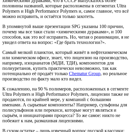
химическими дураками, что в СССР выпускалось более
половины названий, которые расположены в сегментах Ultra
Polymers и High Performance Polymers и, самое главное, что всё
можно исправить, и остаётся только захотеть.
В упомянутой выше презентации SPG указаны 100 причин,
почему мы все таки стали «химическими дураками», и 100
способов, как это всё исправить. Но, читая о реанимации, я не
увидел ответа на вопрос: «Где брать технологии?».
Самый мелкий планктон, который живёт в нефтехимическом
или химическом офисе, знает, что лицензию на производство,
например, изоцианатов (МДИ, ТДИ), компонентов для
полиуретанов, купить практически невозможно, так как
потенциально её продаёт только
Chematur Group
, но реальное
производство по факту мало кто видел.
К сожалению, на 90 % полимеров, расположенных в сегменте
Ultra Polymers и High Performance Polymers, лицензии также не
продаются, по крайней мере, у компаний с большими
именами. А сырьевые компоненты? Например, сульфоны для
полисульфонов или перекиси, которые могут являться и
сырьём, и инициаторами процесса? То же самое: никто не
побежит к нам, размахивая лицензиями.
В сухом остатке – лишь извечный вопрос русской классики: