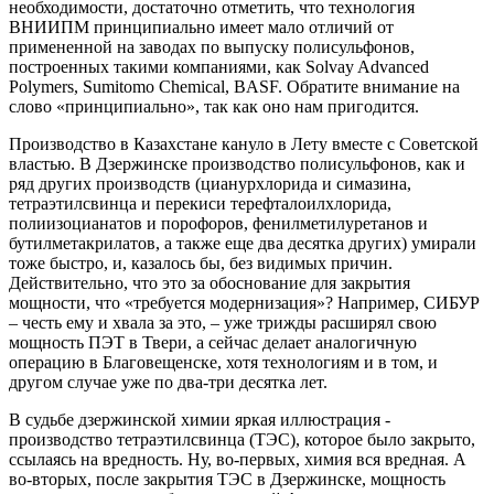
необходимости, достаточно отметить, что технология
ВНИИПМ принципиально имеет мало отличий от
примененной на заводах по выпуску полисульфонов,
построенных такими компаниями, как Solvay Advanced
Polymers, Sumitomo Chemical, BASF. Обратите внимание на
слово «принципиально», так как оно нам пригодится.
Производство в Казахстане кануло в Лету вместе с Советской
властью. В Дзержинске производство полисульфонов, как и
ряд других производств (цианурхлорида и симазина,
тетраэтилсвинца и перекиси терефталоилхлорида,
полиизоцианатов и порофоров, фенилметилуретанов и
бутилметакрилатов, а также еще два десятка других) умирали
тоже быстро, и, казалось бы, без видимых причин.
Действительно, что это за обоснование для закрытия
мощности, что «требуется модернизация»? Например, СИБУР
– честь ему и хвала за это, – уже трижды расширял свою
мощность ПЭТ в Твери, а сейчас делает аналогичную
операцию в Благовещенске, хотя технологиям и в том, и
другом случае уже по два-три десятка лет.
В судьбе дзержинской химии яркая иллюстрация -
производство тетраэтилсвинца (ТЭС), которое было закрыто,
ссылаясь на вредность. Ну, во-первых, химия вся вредная. А
во-вторых, после закрытия ТЭС в Дзержинске, мощность