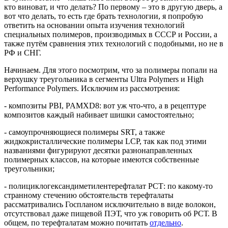
кто виноват, и что делать? По первому – это в другую дверь, а
вот что делать, то есть где брать технологии, я попробую
ответить на основании опыта изучения технологий
специальных полимеров, производимых в СССР и России, а
также путём сравнения этих технологий с подобными, но не в
РФ и СНГ.
Начинаем. Для этого посмотрим, что за полимеры попали на
верхушку треугольника в сегменты Ultra Polymers и High
Performance Polymers. Исключим из рассмотрения:
- композиты PBI, PAMXD8: вот уж что-что, а в рецептуре
композитов каждый набивает шишки самостоятельно;
- самоупрочняющиеся полимеры SRT, а также
жидкокристаллические полимеры LCP, так как под этими
названиями фигурируют десятки разнонаправленных
полимерных классов, на которые имеются собственные
треугольники;
- полициклогександиметилентерефталат РСТ: по какому-то
странному стечению обстоятельств терефталаты
рассматривались Госпланом исключительно в виде волокон,
отсутствовал даже пищевой ПЭТ, что уж говорить об РСТ. В
общем, по терефталатам можно почитать
отдельно
.