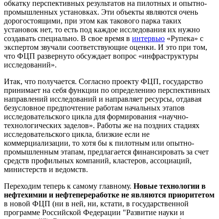
обкатку перспективных результатов на пилотных и опытно-
промышленных установках. Эти объекты являются очень
дорогостоящими, при этом как такового парка таких
установок нет, то есть под каждое исследования их нужно
создавать специально. В свое время в
интервью
«Рупека» с
экспертом звучали соответствующие оценки. И это при том,
что ФЦП развернуто обсуждает вопрос «инфраструктуры
исследований».
Итак, что получается. Согласно проекту ФЦП, государство
принимает на себя функции по определению перспективных
направлений исследований и направляет ресурсы, отдавая
безусловное предпочтение работам начальных этапов
исследовательского цикла для формирования «научно-
технологических заделов». Работы же на поздних стадиях
исследовательского цикла, близкие если не
коммерциализации, то хотя бы к пилотным или опытно-
промышленным этапам, предлагается финансировать за счет
средств профильных компаний, кластеров, ассоциаций,
министерств и ведомств.
Переходим теперь к самому главному.
Новые технологии в
нефтехимии и нефтепереработке не являются приоритетом
в новой ФЦП (ни в ней, ни, кстати, в государственной
программе Российской Федерации "Развитие науки и