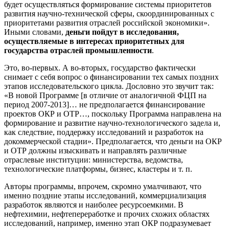
будет осуществляться формирование системы приоритетов
развития научно-технической сферы, скоординированных с
приоритетами развития отраслей российской экономики».
Иными словами,
деньги пойдут в исследования,
осуществляемые в интересах приоритетных для
государства отраслей промышленности
.
Это, во-первых. А во-вторых, государство фактически
снимает с себя вопрос о финансировании тех самых поздних
этапов исследовательского цикла. Дословно это звучит так:
«В новой Программе [в отличие от аналогичной ФЦП на
период 2007-2013]… не предполагается финансирование
проектов ОКР и ОТР…, поскольку Программа направлена на
формирование и развитие научно-технологического задела и,
как следствие, поддержку исследований и разработок на
докоммерческой стадии». Предполагается, что деньги на ОКР
и ОТР должны изыскивать и направлять различные
отраслевые институции: министерства, ведомства,
технологические платформы, бизнес, кластеры и т. п.
Авторы программы, впрочем, скромно умалчивают, что
именно поздние этапы исследований, коммерциализация
разработок являются и наиболее ресурсоемкими. В
нефтехимии, нефтепереработке и прочих схожих областях
исследований, например, именно этап ОКР подразумевает