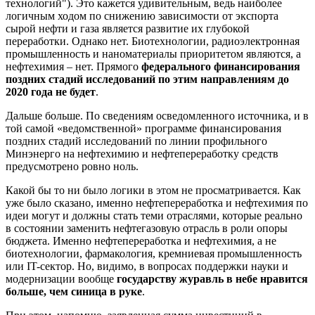
технологий"). Это кажется удивительным, ведь наиболее
логичным ходом по снижению зависимости от экспорта
сырой нефти и газа является развитие их глубокой
переработки. Однако нет. Биотехнологии, радиоэлектронная
промышленность и наноматериалы приоритетом являются, а
нефтехимия – нет. Прямого
федерального финансирования
поздних стадий исследований по этим направлениям до
2020 года не будет
.
Дальше больше. По сведениям осведомленного источника, и в
той самой «ведомственной» программе финансирования
поздних стадий исследований по линии профильного
Минэнерго на нефтехимию и нефтепереработку средств
предусмотрено ровно ноль.
Какой бы то ни было логики в этом не просматривается. Как
уже было сказано, именно нефтепереработка и нефтехимия по
идеи могут и должны стать теми отраслями, которые реально
в состоянии заменить нефтегазовую отрасль в роли опоры
бюджета. Именно нефтепереработка и нефтехимия, а не
биотехнологии, фармакология, кремниевая промышленность
или IT-сектор. Но, видимо, в вопросах поддержки науки и
модернизации вообще
государству журавль в небе нравится
больше, чем синица в руке
.