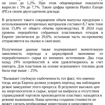
он упал до 1,2%. При этом общемировые показатели
выросли с 5% до 7,7%. Такие цифры привела Plastics Europe
(PE) в своем двухгодичном докладе.
В результате такого сокращения объем выпуска продукции с
использованием вторичных материалов составил 8,7 млн тонн
(или 15,8% от общего объема производства). В 2024 году
уровень переработки собранных пластиковых отходов в
Европе увеличился до 29,6%, остальная часть по-прежнему
отправляются на свалки и сжигание.
Полученные данные также подчеркивают значительную
зависимость перехода к циркулярной экономике от
переработанного сырья из внешних источников. Два года
назад 19% потребностей в нем удовлетворялось за счет
импорта. Для пластиков на основе ископаемого топлива доля
была еще выше – 25%.
"Вызывает глубокую озабоченность тот факт, что именно
тогда, когда Европа должна ускорять переход, мы наблюдаем
резкое замедление этого процесса. В результате высоких цен
на энергоносители и сырье, затрат на выбросы и отсутствия
справедливой торговли производители пластмасс находятся в
режиме выживания. Наша цепочка создания стоимости не
может сделать необходимые инвестиции в циркулярную