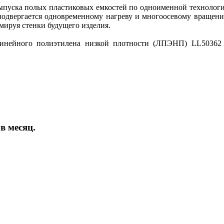
уска полых пластиковых емкостей по одноименной технологии.
 подвергается одновременному нагреву и многоосевому враще
ируя стенки будущего изделия.
 линейного полиэтилена низкой плотности (ЛПЭНП) LL5036
в месяц.