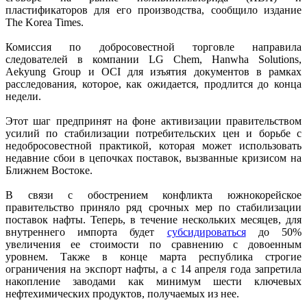
пластификаторов для его производства, сообщило издание
The Korea Times.
Комиссия по добросовестной торговле направила
следователей в компании LG Chem, Hanwha Solutions,
Aekyung Group и OCI для изъятия документов в рамках
расследования, которое, как ожидается, продлится до конца
недели.
Этот шаг предпринят на фоне активизации правительством
усилий по стабилизации потребительских цен и борьбе с
недобросовестной практикой, которая может использовать
недавние сбои в цепочках поставок, вызванные кризисом на
Ближнем Востоке.
В связи с обострением конфликта южнокорейское
правительство приняло ряд срочных мер по стабилизации
поставок нафты. Теперь, в течение нескольких месяцев, для
внутреннего импорта будет
субсидироваться
до 50%
увеличения ее стоимости по сравнению с довоенным
уровнем. Также в конце марта республика строгие
ограничения на экспорт нафты, а с 14 апреля года запретила
накопление заводами как минимум шести ключевых
нефтехимических продуктов, получаемых из нее.