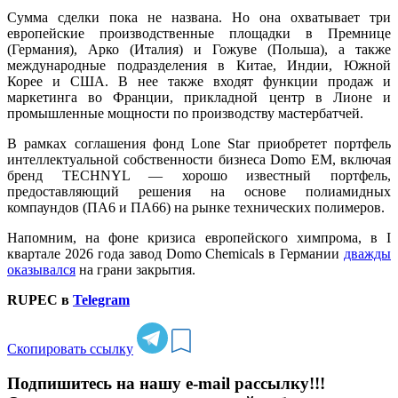
Сумма сделки пока не названа. Но она охватывает три
европейские производственные площадки в Премнице
(Германия), Арко (Италия) и Гожуве (Польша), а также
международные подразделения в Китае, Индии, Южной
Корее и США. В нее также входят функции продаж и
маркетинга во Франции, прикладной центр в Лионе и
промышленные мощности по производству мастербатчей.
В рамках соглашения фонд Lone Star приобретет портфель
интеллектуальной собственности бизнеса Domo EM, включая
бренд TECHNYL — хорошо известный портфель,
предоставляющий решения на основе полиамидных
компаундов (ПА6 и ПА66) на рынке технических полимеров.
Напомним, на фоне кризиса европейского химпрома, в I
квартале 2026 года завод Domo Chemicals в Германии
дважды
оказывался
на грани закрытия.
RUPEC в
Telegram
Скопировать ссылку
Подпишитесь на нашу e-mail рассылку!!!