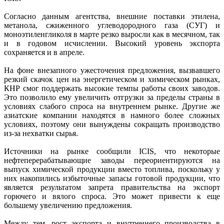
Согласно данным агентства, внешние поставки этилена,
метанола, сжиженного углеводородного газа (СУГ) и
моноэтиленгликоля в марте резко выросли как в месячном, так
и в годовом исчислении. Высокий уровень экспорта
сохраняется и в апреле.
На фоне внезапного ужесточения предложения, вызвавшего
резкий скачок цен на энергетическом и химическом рынках,
КНР смог поддержать высокие темпы работы своих заводов.
Это позволило ему увеличить отгрузки за пределы страны в
условиях слабого спроса на внутреннем рынке. Другие же
азиатские компании находятся в намного более сложных
условиях, поэтому они вынуждены сокращать производство
из-за нехватки сырья.
Источники на рынке сообщили ICIS, что некоторые
нефтеперерабатывающие заводы переориентируются на
выпуск химической продукции вместо топлива, поскольку у
них накопились избыточные запасы готовой продукции, что
является результатом запрета правительства на экспорт
горючего и вялого спроса. Это может привести к еще
большему увеличению предложения.
Между тем, рост экспорта и внутреннего производства в