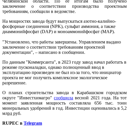
Челябинской области. По ее итогам было получено
заключение о соответствии производства проектным
требованиям, сообщили в ведомстве.
На мощностях завода будут выпускаться азотно-калийно-
фосфорные соединения (NPK), сульфат аммония, а также
диаммонийфосфат (DAP) и моноаммонийфосфат (MAP).
"Установлено, что работы завершены. Управлением выдано
заключение о соответствии требованиям проектной
документации", – написано в сообщении.
По данным "Коммерсанта", в 2023 году завод начал работать в
режиме пусконаладки, однако полноценный ввод в
эксплуатацию произведен не был из-за того, что инициатор
проекта не мог получить комплексное экологическое
разрешение.
О планах строительства завода в Карабашском городском
округе "Инвестхимагро"
сообщила
весной 2021 года. На тот
момент заявленная мощность составляла 656 тыс. тонн
минеральных удобрений в год. Инвестиции оценивались в 5,2
млрд руб.
RUPEC в
Telegram