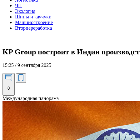
ЧП
Экология
Шины и каучуки
Машиностроение
Вторпереработка
KP Group построит в Индии производст
15:25 / 9 сентября 2025
0