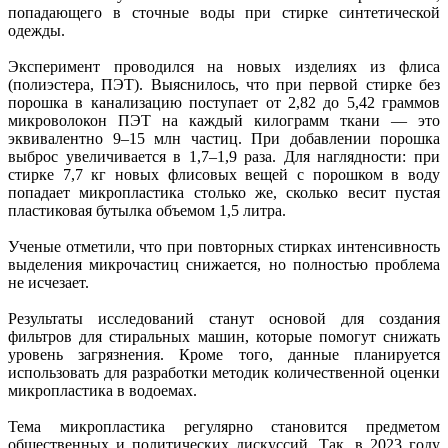
попадающего в сточные воды при стирке синтетической
одежды.
Эксперимент проводился на новых изделиях из флиса
(полиэстера, ПЭТ). Выяснилось, что при первой стирке без
порошка в канализацию поступает от 2,82 до 5,42 граммов
микроволокон ПЭТ на каждый килограмм ткани — это
эквивалентно 9–15 млн частиц. При добавлении порошка
выброс увеличивается в 1,7–1,9 раза. Для наглядности: при
стирке 7,7 кг новых флисовых вещей с порошком в воду
попадает микропластика столько же, сколько весит пустая
пластиковая бутылка объемом 1,5 литра.
Ученые отметили, что при повторных стирках интенсивность
выделения микрочастиц снижается, но полностью проблема
не исчезает.
Результаты исследований станут основой для создания
фильтров для стиральных машин, которые помогут снижать
уровень загрязнения. Кроме того, данные планируется
использовать для разработки методик количественной оценки
микропластика в водоемах.
Тема микропластика регулярно становится предметом
общественных и политических дискуссий. Так, в 2023 году