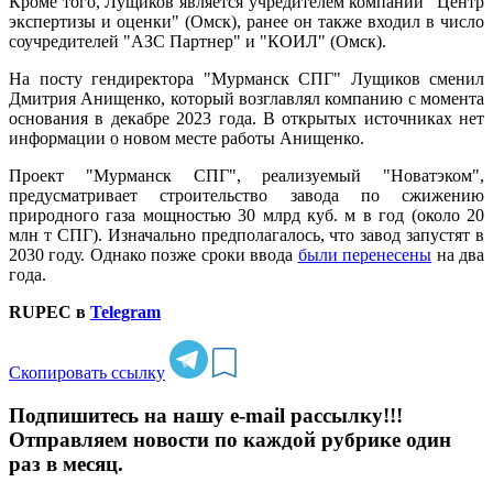
Кроме того, Лущиков является учредителем компании "Центр
экспертизы и оценки" (Омск), ранее он также входил в число
соучредителей "АЗС Партнер" и "КОИЛ" (Омск).
На посту гендиректора "Мурманск СПГ" Лущиков сменил
Дмитрия Анищенко, который возглавлял компанию с момента
основания в декабре 2023 года. В открытых источниках нет
информации о новом месте работы Анищенко.
Проект "Мурманск СПГ", реализуемый "Новатэком",
предусматривает строительство завода по сжижению
природного газа мощностью 30 млрд куб. м в год (около 20
млн т СПГ). Изначально предполагалось, что завод запустят в
2030 году. Однако позже сроки ввода
были перенесены
на два
года.
RUPEC в
Telegram
Скопировать ссылку
Подпишитесь на нашу e-mail рассылку!!!
Отправляем новости по каждой рубрике один
раз в месяц.