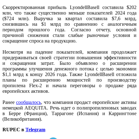
Скорректированная прибыль LyondellBasell составила $202
млн, что также существенно меньше показателей 2024 года
($724 млн). Выручка за квартал составила $7,6 млрд,
снизившись на $1 млрд по сравнению с аналогичным
периодом прошлого года. Согласно отчету, основной
причиной снижения стали слабые рыночные условия и
сокращение спроса на продукцию.
Несмотря на падение показателей, компания продолжает
придерживаться своей стратегии повышения эффективности
и сокращения затрат. Было объявлено о расширении
программы улучшения денежного потока с целью экономии
$1,1 млрд к концу 2026 года. Также LyondellBasell отложила
планы по расширению мощностей по производству
пропилена Flex-2 и начала переговоры о продаже ряда
европейских активов.
Ранее
сообщалось
, что компания продаст европейские активы
немецкой AEQUITA. Речь идет о полипропиленовых заводах
в Берре (Франция), Таррагоне (Испания) и Каррингтоне
(Великобритания).
RUPEC в
Telegram