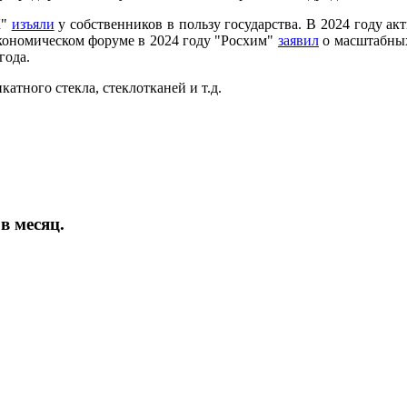
К"
изъяли
у собственников в пользу государства. В 2024 году ак
кономическом форуме в 2024 году "Росхим"
заявил
о масштабных
года.
атного стекла, стеклотканей и т.д.
в месяц.