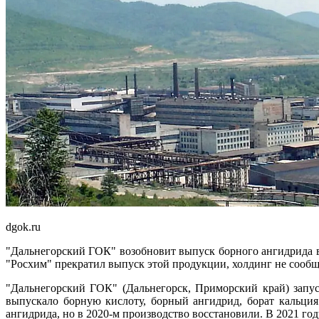
dgok.ru
"Дальнегорский ГОК" возобновит выпуск борного ангидрида в
"Росхим" прекратил выпуск этой продукции, холдинг не сообщ
"Дальнегорский ГОК" (Дальнегорск, Приморский край) запу
выпускало борную кислоту, борный ангидрид, борат кальци
ангидрида, но в 2020-м производство восстановили. В 2021 го