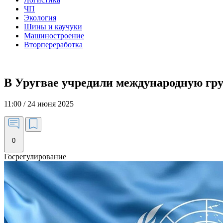
ЧП
Экология
Шины и каучуки
Машиностроение
Вторпереработка
В Уругвае учредили международную гр
11:00 / 24 июня 2025
0