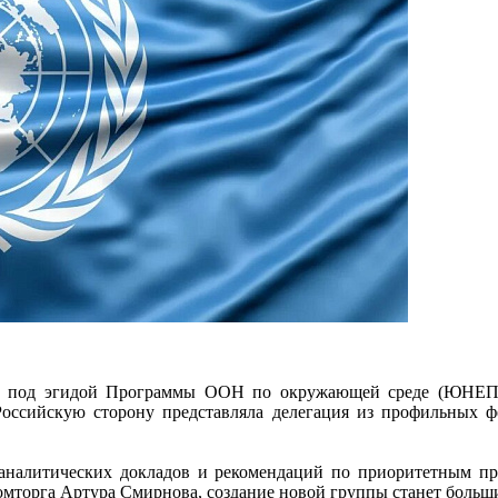
и под эгидой Программы ООН по окружающей среде (ЮНЕП)
Российскую сторону представляла делегация из профильных ф
налитических докладов и рекомендаций по приоритетным про
торга Артура Смирнова, создание новой группы станет больши