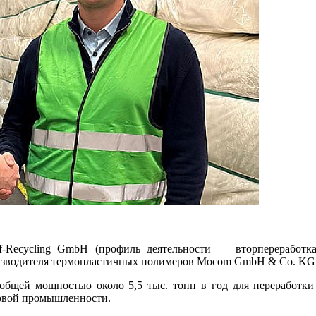
off-Recycling GmbH (профиль деятельности — вторпереработ
оизводителя термопластичных полимеров Mocom GmbH & Co. KG в
бщей мощностью около 5,5 тыс. тонн в год для переработки п
совой промышленности.