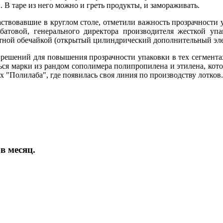
 В таре из него можно и греть продукты, и замораживать.
аствовавшие в круглом столе, отметили важность прозрачности 
товой, генерального директора производителя жесткой упа
цветной обечайкой (открытый цилиндрический дополнительный эл
 решений для повышения прозрачности упаковки в тех сегмента
ться марки из рандом сополимера полипропилена и этилена, кот
 "Полилаба", где появилась своя линия по производству лотков.
в месяц.