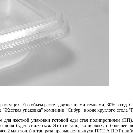
растущих. Его объем растет двузначными темпами, 30% в год. С
е "Жесткая упаковка" компании "Сибур" в ходе круглого стола "Г
м для жесткой упаковки готовой еды стал полипропилен (ПП).
го доля будет снижаться. Это связано, во-первых, с больше
лее 2 млн тонн) в три раза превышает выпуск ПЭТ. А ПЭТ наибо