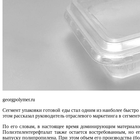
georgpolymer.ru
Сегмент упаковки готовой еды стал одним из наиболее быстро 
этом рассказал руководитель отраслевого маркетинга в сегмент
По его словам, в настоящее время доминирующим материало
Полиэтилентерефталат также остается востребованным, но е
выпуску полипропилена. При этом объем его производства (бо