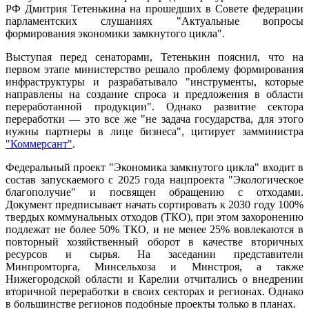
РФ Дмитрия Тетенькина на прошедших в Совете федерации
парламентских слушаниях "Актуальные вопросы
формирования экономики замкнутого цикла".
Выступая перед сенаторами, Тетенькин пояснил, что на
первом этапе министерство решало проблему формирования
инфраструктуры и разрабатывало "инструменты, которые
направлены на создание спроса и предложения в области
переработанной продукции". Однако развитие сектора
переработки — это все же "не задача государства, для этого
нужны партнеры в лице бизнеса", цитирует замминистра
"Коммерсант"
.
Федеральный проект "Экономика замкнутого цикла" входит в
состав запускаемого с 2025 года нацпроекта "Экологическое
благополучие" и посвящен обращению с отходами.
Документ предписывает начать сортировать к 2030 году 100%
твердых коммунальных отходов (ТКО), при этом захоронению
подлежат не более 50% ТКО, и не менее 25% вовлекаются в
повторный хозяйственный оборот в качестве вторичных
ресурсов и сырья. На заседании представители
Минпромторга, Минсельхоза и Минстроя, а также
Нижегородской области и Карелии отчитались о внедрении
вторичной переработки в своих секторах и регионах. Однако
в большинстве регионов подобные проекты только в планах.