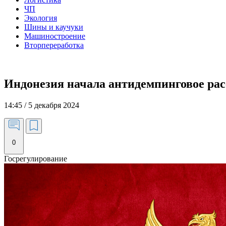
ЧП
Экология
Шины и каучуки
Машиностроение
Вторпереработка
Индонезия начала антидемпинговое ра
14:45 / 5 декабря 2024
0