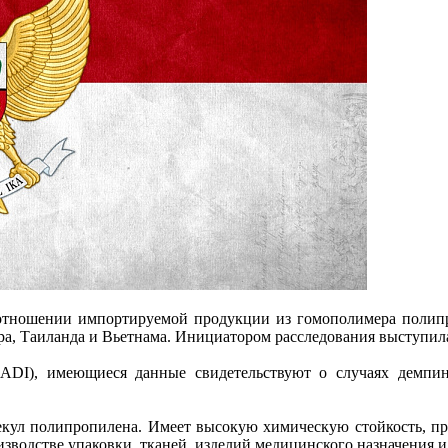
отношении импортируемой продукции из гомополимера полипро
, Таиланда и Вьетнама. Инициатором расследования выступила 
ADI), имеющиеся данные свидетельствуют о случаях демпин
кул полипропилена. Имеет высокую химическую стойкость, про
зводстве упаковки, тканей, изделий медицинского назначения и