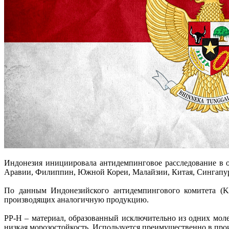
Индонезия инициировала антидемпинговое расследование в 
Аравии, Филиппин, Южной Кореи, Малайзии, Китая, Сингапура
По данным Индонезийского антидемпингового комитета (K
производящих аналогичную продукцию.
PP-H – материал, образованный исключительно из одних моле
низкая морозостойкость. Используется преимущественно в прои