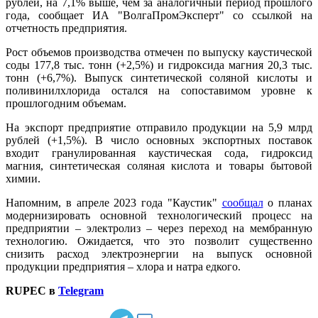
рублей, на 7,1% выше, чем за аналогичный период прошлого
года, сообщает ИА "ВолгаПромЭксперт" со ссылкой на
отчетность предприятия.
Рост объемов производства отмечен по выпуску каустической
соды 177,8 тыс. тонн (+2,5%) и гидроксида магния 20,3 тыс.
тонн (+6,7%). Выпуск синтетической соляной кислоты и
поливинилхлорида остался на сопоставимом уровне к
прошлогодним объемам.
На экспорт предприятие отправило продукции на 5,9 млрд
рублей (+1,5%). В число основных экспортных поставок
входит гранулированная каустическая сода, гидроксид
магния, синтетическая соляная кислота и товары бытовой
химии.
Напомним, в апреле 2023 года "Каустик"
сообщал
о планах
модернизировать основной технологический процесс на
предприятии – электролиз – через переход на мембранную
технологию. Ожидается, что это позволит существенно
снизить расход электроэнергии на выпуск основной
продукции предприятия – хлора и натра едкого.
RUPEC в
Telegram