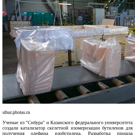
sibur.photas.ru
Ученые из "Сибура" и Казанского федерального университета
создали катализатор скелетной изомеризации бутиленов для
получения олефина изобутилена. Разработка прошла