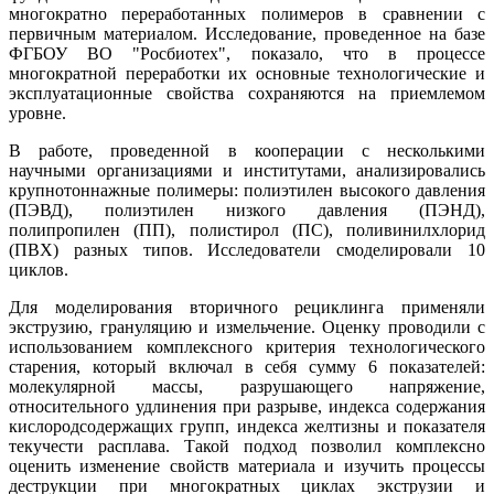
многократно переработанных полимеров в сравнении с
первичным материалом. Исследование, проведенное на базе
ФГБОУ ВО "Росбиотех", показало, что в процессе
многократной переработки их основные технологические и
эксплуатационные свойства сохраняются на приемлемом
уровне.
В работе, проведенной в кооперации с несколькими
научными организациями и институтами, анализировались
крупнотоннажные полимеры: полиэтилен высокого давления
(ПЭВД), полиэтилен низкого давления (ПЭНД),
полипропилен (ПП), полистирол (ПС), поливинилхлорид
(ПВХ) разных типов. Исследователи смоделировали 10
циклов.
Для моделирования вторичного рециклинга применяли
экструзию, грануляцию и измельчение. Оценку проводили с
использованием комплексного критерия технологического
старения, который включал в себя сумму 6 показателей:
молекулярной массы, разрушающего напряжение,
относительного удлинения при разрыве, индекса содержания
кислородсодержащих групп, индекса желтизны и показателя
текучести расплава. Такой подход позволил комплексно
оценить изменение свойств материала и изучить процессы
деструкции при многократных циклах экструзии и