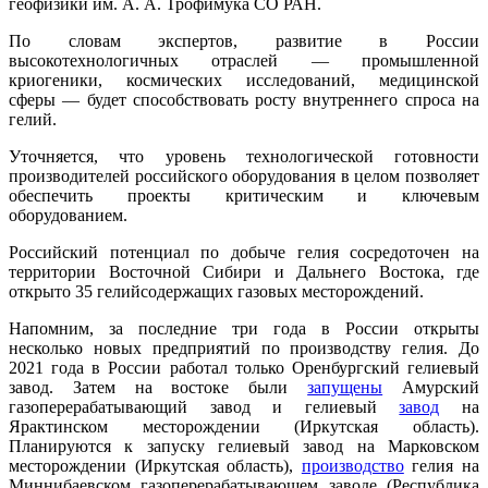
геофизики им. А. А. Трофимука СО РАН.
По словам экспертов, развитие в России
высокотехнологичных отраслей — промышленной
криогеники, космических исследований, медицинской
сферы — будет способствовать росту внутреннего спроса на
гелий.
Уточняется, что уровень технологической готовности
производителей российского оборудования в целом позволяет
обеспечить проекты критическим и ключевым
оборудованием.
Российский потенциал по добыче гелия сосредоточен на
территории Восточной Сибири и Дальнего Востока, где
открыто 35 гелийсодержащих газовых месторождений.
Напомним, за последние три года в России открыты
несколько новых предприятий по производству гелия. До
2021 года в России работал только Оренбургский гелиевый
завод. Затем на востоке были
запущены
Амурский
газоперерабатывающий завод и гелиевый
завод
на
Ярактинском месторождении (Иркутская область).
Планируются к запуску гелиевый завод на Марковском
месторождении (Иркутская область),
производство
гелия на
Миннибаевском газоперерабатывающем заводе (Республика