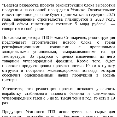
"Ведется разработка проекта реконструкции блока выработки
продукции на основной площадке в Усинске. Окончательное
инвестиционное решение будет приниматься в середине 2025
года, завершение строительства планируется в 2028 году,
общий объем инвестиций составит 5 млрд рублей", —
говорится в сообщении.
По словам директора ГПЗ Романа Сницаренко, реконструкция
предполагает строительстве нового блока с тремя
ректификационными колоннами с пропановыми
холодильными установками, замораживающими газ до
температуры -35 градусов с целью извлечения из него
товарной углеводородной фракции. Кроме того, будет
проложен продуктопровод протяженностью 19 км к пункту
отгрузки и построена железнодорожная эстакада, которая
обеспечит одновременный налив продукции в восемь
цистерн.
Уточняется, что реализация проекта позволит увеличить
выработку стабильного газового бензина и сжиженных
углеводородных газов с 5 до 95 тысяч тонн в год, то есть в 19
раз.
Продукция Усинского ГПЗ используется как сырье для
газохимии, автомобильное и бытовое топливо, питает