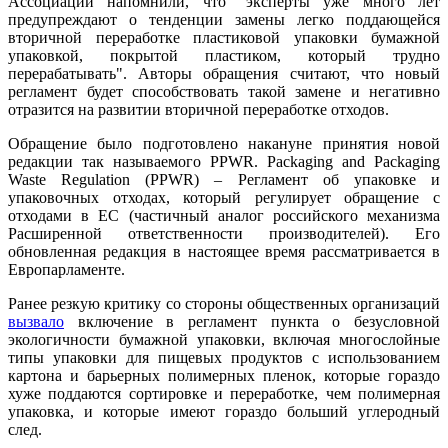
Ассоциации напомнили, что "эксперты уже много лет
предупреждают о тенденции замены легко поддающейся
вторичной переработке пластиковой упаковки бумажной
упаковкой, покрытой пластиком, который трудно
перерабатывать". Авторы обращения считают, что новый
регламент будет способствовать такой замене и негативно
отразится на развитии вторичной переработке отходов.
Обращение было подготовлено накануне принятия новой
редакции так называемого PPWR. Packaging and Packaging
Waste Regulation (PPWR) – Регламент об упаковке и
упаковочных отходах, который регулирует обращение с
отходами в ЕС (частичный аналог российского механизма
Расширенной ответственности производителей). Его
обновленная редакция в настоящее время рассматривается в
Европарламенте.
Ранее резкую критику со стороны общественных организаций
вызвало
включение в регламент пункта о безусловной
экологичности бумажной упаковки, включая многослойные
типы упаковки для пищевых продуктов с использованием
картона и барьерных полимерных пленок, которые гораздо
хуже поддаются сортировке и переработке, чем полимерная
упаковка, и которые имеют гораздо больший углеродный
след.