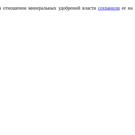
о в отношении минеральных удобрений власти
сохранили
ее на