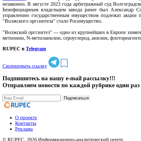
незаконно. В августе 2023 года арбитражный суд Волгоградс
Бенефициарным владельцем завода ранее был Александр Соб
управлению государственным имуществом подлежат акции пр
"Волжского оргсинтеза" стало Росимущество.
"Волжский оргсинтез" — одно из крупнейших в Европе химич
метионин, N-метиланилин, сероуглерод, анилин, флотореагенты
RUPEC в
Telegram
Скопировать ссылку
Подпишитесь на нашу e-mail рассылку!!!
Отправляем новости по каждой рубрике один раз 
Подписаться
О проекте
Контакты
Реклама
© RUPEC, 2026
Информационно-аналитический центр