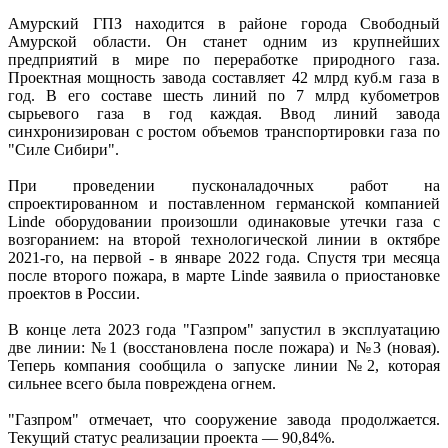
Амурский ГПЗ находится в районе города Свободный
Амурской области. Он станет одним из крупнейших
предприятий в мире по переработке природного газа.
Проектная мощность завода составляет 42 млрд куб.м газа в
год. В его составе шесть линий по 7 млрд кубометров
сырьевого газа в год каждая. Ввод линий завода
синхронизирован с ростом объемов транспортировки газа по
"Силе Сибири".
При проведении пусконаладочных работ на
спроектированном и поставленном германской компанией
Linde оборудовании произошли одинаковые утечки газа с
возгоранием: на второй технологической линии в октябре
2021-го, на первой - в январе 2022 года. Спустя три месяца
после второго пожара, в марте Linde заявила о приостановке
проектов в России.
В конце лета 2023 года "Газпром" запустил в эксплуатацию
две линии: №1 (восстановлена после пожара) и №3 (новая).
Теперь компания сообщила о запуске линии №2, которая
сильнее всего была повреждена огнем.
"Газпром" отмечает, что сооружение завода продолжается.
Текущий статус реализации проекта — 90,84%.