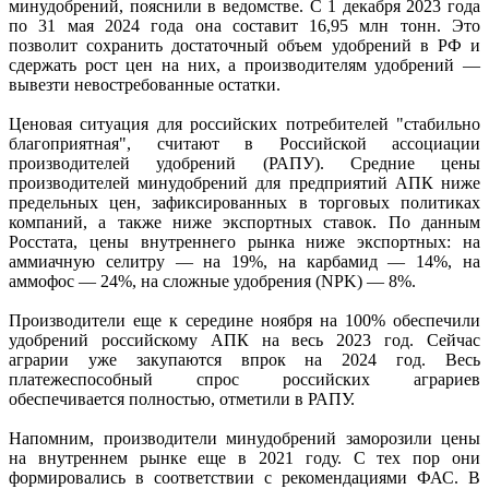
минудобрений, пояснили в ведомстве. С 1 декабря 2023 года
по 31 мая 2024 года она составит 16,95 млн тонн. Это
позволит сохранить достаточный объем удобрений в РФ и
сдержать рост цен на них, а производителям удобрений —
вывезти невостребованные остатки.
Ценовая ситуация для российских потребителей "стабильно
благоприятная", считают в Российской ассоциации
производителей удобрений (РАПУ). Средние цены
производителей минудобрений для предприятий АПК ниже
предельных цен, зафиксированных в торговых политиках
компаний, а также ниже экспортных ставок. По данным
Росстата, цены внутреннего рынка ниже экспортных: на
аммиачную селитру — на 19%, на карбамид — 14%, на
аммофос — 24%, на сложные удобрения (NPK) — 8%.
Производители еще к середине ноября на 100% обеспечили
удобрений российскому АПК на весь 2023 год. Сейчас
аграрии уже закупаются впрок на 2024 год. Весь
платежеспособный спрос российских аграриев
обеспечивается полностью, отметили в РАПУ.
Напомним, производители минудобрений заморозили цены
на внутреннем рынке еще в 2021 году. С тех пор они
формировались в соответствии с рекомендациями ФАС. В