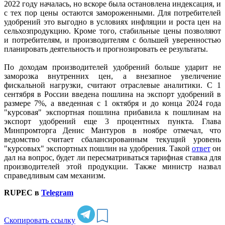
2022 году началась, но вскоре была остановлена индексация, и
с тех пор цены остаются замороженными. Для потребителей
удобрений это выгодно в условиях инфляции и роста цен на
сельхозпродукцию. Кроме того, стабильные цены позволяют
и потребителям, и производителям с большей уверенностью
планировать деятельность и прогнозировать ее результаты.
По доходам производителей удобрений больше ударит не
заморозка внутренних цен, а внезапное увеличение
фискальной нагрузки, считают отраслевые аналитики. С 1
сентября в России введена пошлина на экспорт удобрений в
размере 7%, а введенная с 1 октября и до конца 2024 года
"курсовая" экспортная пошлина прибавила к пошлинам на
экспорт удобрений еще 3 процентных пункта. Глава
Минпромторга Денис Мантуров в ноябре отмечал, что
ведомство считает сбалансированным текущий уровень
"курсовых" экспортных пошлин на удобрения. Такой
ответ
он
дал на вопрос, будет ли пересматриваться тарифная ставка для
производителей этой продукции. Также министр назвал
справедливым сам механизм.
RUPEC в
Telegram
Скопировать ссылку