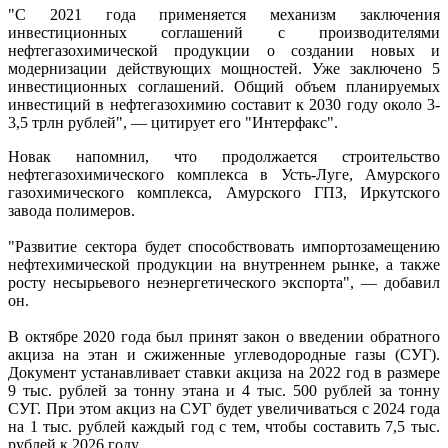
"С 2021 года применяется механизм заключения
инвестиционных соглашений с производителями
нефтегазохимической продукции о создании новых и
модернизации действующих мощностей. Уже заключено 5
инвестиционных соглашений. Общий объем планируемых
инвестиций в нефтегазохимию составит к 2030 году около 3-
3,5 трлн рублей", — цитирует его "Интерфакс".
Новак напомнил, что продолжается строительство
нефтегазохимического комплекса в Усть-Луге, Амурского
газохимического комплекса, Амурского ГПЗ, Иркутского
завода полимеров.
"Развитие сектора будет способствовать импортозамещению
нефтехимической продукции на внутреннем рынке, а также
росту несырьевого неэнергетического экспорта", — добавил
он.
В октябре 2020 года был принят закон о введении обратного
акциза на этан и сжиженные углеводородные газы (СУГ).
Документ устанавливает ставки акциза на 2022 год в размере
9 тыс. рублей за тонну этана и 4 тыс. 500 рублей за тонну
СУГ. При этом акциз на СУГ будет увеличиваться с 2024 года
на 1 тыс. рублей каждый год с тем, чтобы составить 7,5 тыс.
рублей к 2026 году.