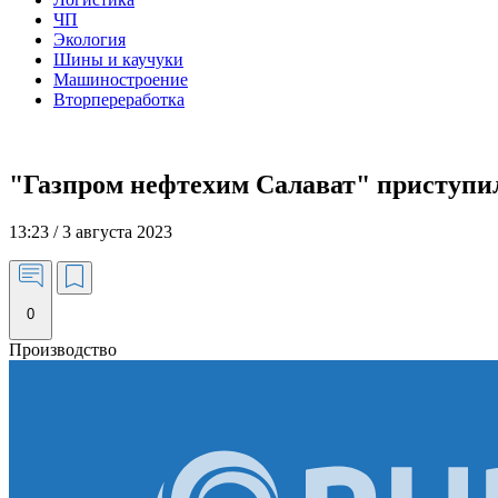
ЧП
Экология
Шины и каучуки
Машиностроение
Вторпереработка
"Газпром нефтехим Салават" приступил
13:23 / 3 августа 2023
0