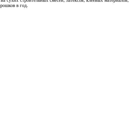
 сухих строительных смесей, латексов, клеевых материалов,
рошков в год.