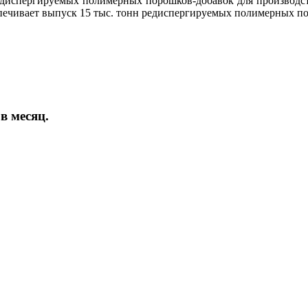
испергируемых полимерных порошков-добавок для производства
печивает выпуск 15 тыс. тонн редиспергируемых полимерных по
в месяц.