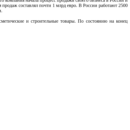
то компания начала процесс продажи своего бизнеса в России и
 продаж составлял почти 1 млрд евро. В России работают 2500
и.
метические и строительные товары. По состоянию на конец