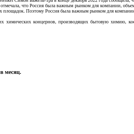
enkel Симон Бажель-Тра в конце декабря 2022 года сообщила, ч
а отмечала, что Россия была важным рынком для компании, объем
ых площадок. Поэтому Россия была важным рынком для компани
х химических концернов, производящих бытовую химию, кос
в месяц.