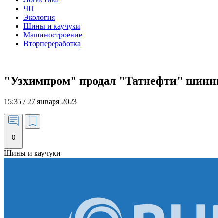
ЧП
Экология
Шины и каучуки
Машиностроение
Вторпереработка
"Узхимпром" продал "Татнефти" шинн
15:35 / 27 января 2023
0