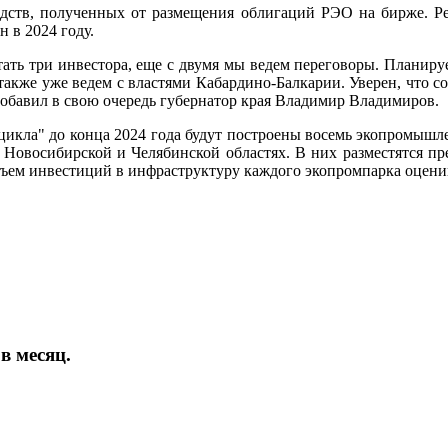
едств, полученных от размещения облигаций РЭО на бирже. Ре
н в 2024 году.
ать три инвестора, еще с двумя мы ведем переговоры. Планиру
 также уже ведем с властями Кабардино-Балкарии. Уверен, что 
добавил в свою очередь губернатор края Владимир Владимиров.
 цикла" до конца 2024 года будут построены восемь экопромыш
 Новосибирской и Челябинской областях. В них разместятся пре
бъем инвестиций в инфраструктуру каждого экопромпарка оценив
в месяц.