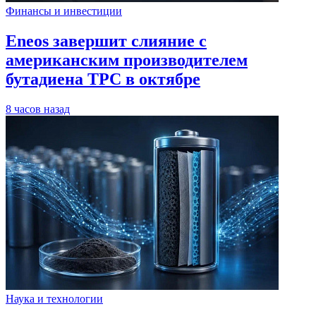
Финансы и инвестиции
Eneos завершит слияние с
американским производителем
бутадиена TPC в октябре
8 часов назад
Наука и технологии