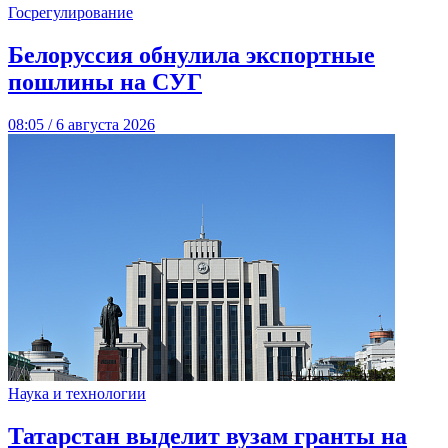
Госрегулирование
Белоруссия обнулила экспортные
пошлины на СУГ
08:05 / 6 августа 2026
Наука и технологии
Татарстан выделит вузам гранты на