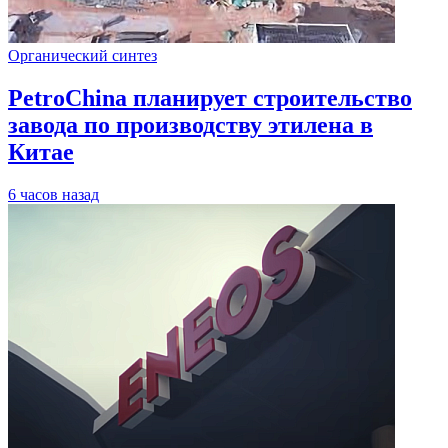
Органический синтез
PetroChina планирует строительство
завода по производству этилена в
Китае
6 часов назад