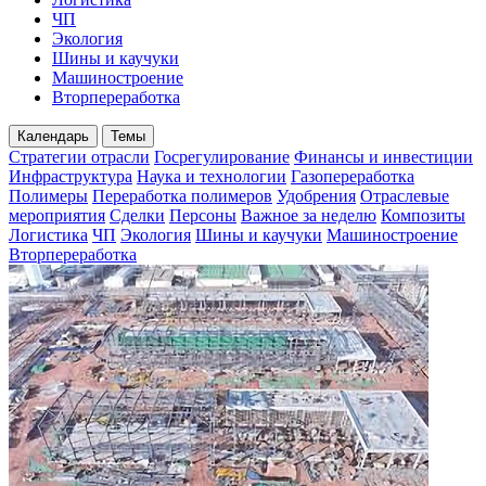
ЧП
Экология
Шины и каучуки
Машиностроение
Вторпереработка
Календарь
Темы
Стратегии отрасли
Госрегулирование
Финансы и инвестиции
Инфраструктура
Наука и технологии
Газопереработка
Полимеры
Переработка полимеров
Удобрения
Отраслевые
мероприятия
Сделки
Персоны
Важное за неделю
Композиты
Логистика
ЧП
Экология
Шины и каучуки
Машиностроение
Вторпереработка