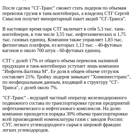
После сделки "СГ-Транс" сможет стать лидером по объемам
перевозок грузов в танк-контейнерах, а владелец СТГ Сергей
Смыслов получит миноритарный пакет акций "СГ-Транса".
В настоящее время парк СТГ включает в себя 5,3 тыс. танк-
контейнеров, в том числе 3,55 тыс. нефтехимических и 1,75
тыс. газовых единиц. Компания также управляет 1,83 тыс.
фитинговых платформ, из которых 1,13 тыс. - 40-футовых
вагонов и около 700 штук - 60-футовых единиц.
СТГ с долей 17% от общего объема перевозок наливной
продукции в танк-контейнерах уступает лишь компании
"Инфотек-Балтика М". Ее доля в общем объеме отгрузок
составляет 21%. Тройку лидеров замыкает "Химинвесттранс",
по неофициальным данным, входящий в структуру "СГ-
Транса", с долей около 7%.
"СГ-Транс" - ведущий частный оператор железнодорожного
подвижного состава по транспортировке грузов предприятий
нефтехимического и нефтегазового комплексов. На долю
компании приходится порядка 30% объема транспортировки
всей производимой номенклатуры газов с заводов России:
СУГ, легкого углеводородного сырья и широкой фракции
легких углеводородов.