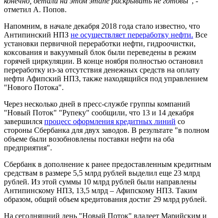
конечно, детали на этом этапе раскрывать не готовы
", -
отметил А. Попов.
Напомним, в начале декабря 2018 года стало известно, что
Антипинский НПЗ
не осуществляет переработку нефти.
Все
установки первичной переработки нефти, гидроочистки,
коксования и вакуумный блок были переведены в режим
горячей циркуляции. В конце ноября полностью остановил
переработку из-за отсутствия денежных средств на оплату
нефти Афипский НПЗ, также находящийся под управлением
"Нового Потока".
Через несколько дней в пресс-службе группы компаний
"Новый Поток" "Рупеку" сообщили, что 13 и 14 декабря
завершился
процесс оформления кредитных линий
со
стороны Сбербанка для двух заводов. В результате "в полном
объеме были возобновлены поставки нефти на оба
предприятия".
Сбербанк в дополнение к ранее предоставленным кредитным
средствам в размере 5,5 млрд рублей выделил еще 23 млрд
рублей. Из этой суммы 10 млрд рублей были направлены
Антипинскому НПЗ, 13,5 млрд – Афипскому НПЗ. Таким
образом, общий объем кредитования достиг 29 млрд рублей.
На сегодняшний день "Новый Поток" владеет Марийским и