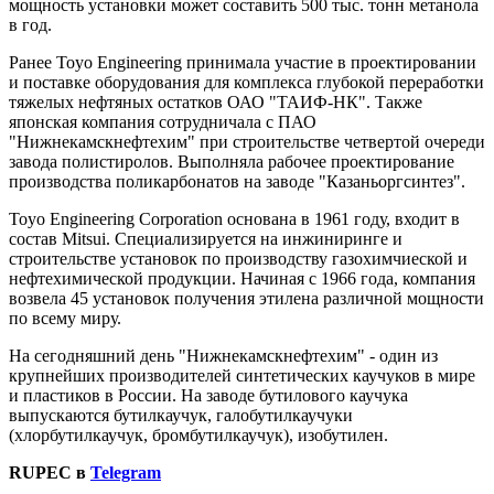
мощность установки может составить 500 тыс. тонн метанола
в год.
Ранее Toyo Engineering принимала участие в проектировании
и поставке оборудования для комплекса глубокой переработки
тяжелых нефтяных остатков ОАО "ТАИФ-НК". Также
японская компания сотрудничала с ПАО
"Нижнекамскнефтехим" при строительстве четвертой очереди
завода полистиролов. Выполняла рабочее проектирование
производства поликарбонатов на заводе "Казаньоргсинтез".
Toyo Engineering Corporation основана в 1961 году, входит в
состав Mitsui. Специализируется на инжиниринге и
строительстве установок по производству газохимчиеской и
нефтехимической продукции. Начиная с 1966 года, компания
возвела 45 установок получения этилена различной мощности
по всему миру.
На сегодняшний день "Нижнекамскнефтехим" - один из
крупнейших производителей синтетических каучуков в мире
и пластиков в России. На заводе бутилового каучука
выпускаются бутилкаучук, галобутилкаучуки
(хлорбутилкаучук, бромбутилкаучук), изобутилен.
RUPEC в
Telegram