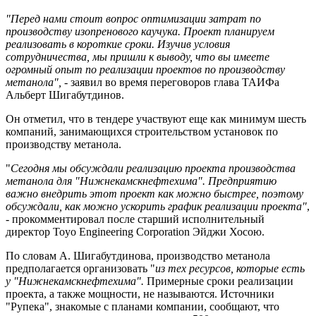
"Перед нами стоит вопрос оптимизации затрат по
производству изопренового каучука. Проект планируем
реализовать в короткие сроки. Изучив условия
сотрудничества, мы пришли к выводу, что вы имеете
огромный опыт по реализации проектов по производству
метанола",
- заявил во время переговоров глава ТАИФа
Альберт Шигабутдинов.
Он отметил, что в тендере участвуют еще как минимум шесть
компаний, занимающихся строительством установок по
производству метанола.
"
Сегодня мы обсуждали реализацию проекта производства
метанола для "Нижнекамскнефтехима". Предприятию
важно внедрить этот проект как можно быстрее, поэтому
обсуждали, как можно ускорить график реализации проекта"
,
- прокомментировал после старший исполнительный
директор Toyo Engineering Corporation Эйджи Хосою.
По словам А. Шигабутдинова, производство метанола
предполагается организовать "
из тех ресурсов, которые есть
у "Нижнекамскнефтехима".
Примерные сроки реализации
проекта, а также мощности, не называются. Источники
"Рупека", знакомые с планами компании, сообщают, что