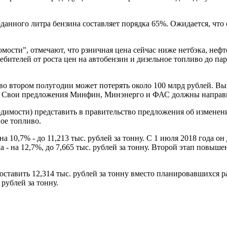
оданного литра бензина составляет порядка 65%. Ожидается, чт
домости", отмечают, что рзничная цена сейчас ниже нетбэка, не
ебителей от роста цен на автобензин и дизельное топливо до па
 во втором полугодии может потерять около 100 млрд рублей. В
. Свои предложения Минфин, Минэнерго и ФАС должны направит
одимости) представить в правительство предложения об изменен
ное топливо.
 10,7% - до 11,213 тыс. рублей за тонну. С 1 июля 2018 года он
а - на 12,7%, до 7,665 тыс. рублей за тонну. Второй этап повыше
составить 12,314 тыс. рублей за тонну вместо планировавшихся ра
 рублей за тонну.