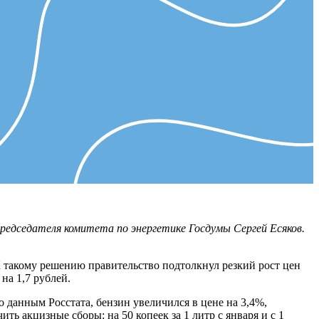
едседателя комитета по энергетике Госдумы Сергей Есяков.
 К такому решению правительство подтолкнул резкий рост цен
на 1,7 рублей.
о данным Росстата, бензин увеличился в цене на 3,4%,
ть акцизные сборы: на 50 копеек за 1 литр с января и с 1